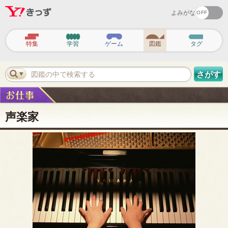
よみがな
ヘ
ッ
特集
学習
ゲーム
図鑑
タグ
ダ
ー
ナ
ビ
図鑑の中で検索する
さがす
ゲ
ー
シ
ョ
ン
声楽家