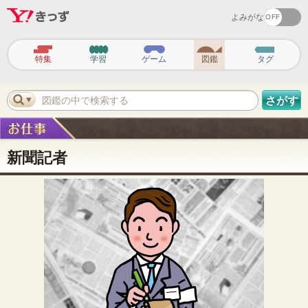
よみがな
ヘ
ッ
特集
学習
ゲーム
図鑑
タグ
ダ
ー
ナ
ビ
図鑑の中で検索する
さがす
ゲ
ー
シ
ョ
ン
新聞記者