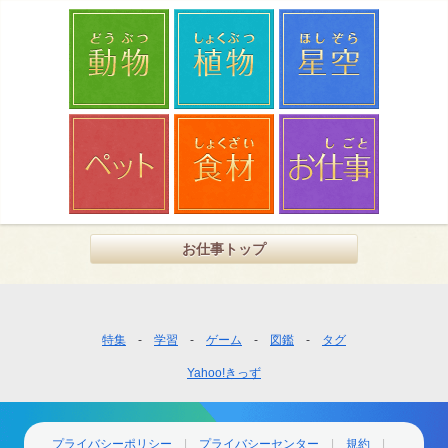
お仕事トップ
フ
特集
学習
ゲーム
図鑑
タグ
ッ
Yahoo!きっず
タ
ー
ナ
ビ
プライバシーポリシー
プライバシーセンター
規約