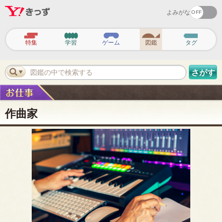
よみがな
ヘ
ッ
特集
学習
ゲーム
図鑑
タグ
ダ
ー
ナ
ビ
図鑑の中で検索する
さがす
ゲ
ー
シ
ョ
ン
作曲家