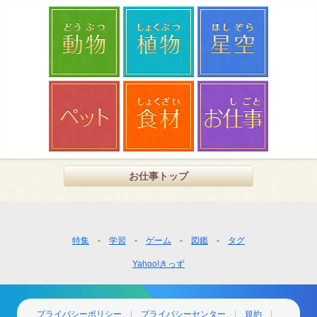
お仕事トップ
フ
特集
学習
ゲーム
図鑑
タグ
ッ
Yahoo!きっず
タ
ー
ナ
ビ
プライバシーポリシー
プライバシーセンター
規約