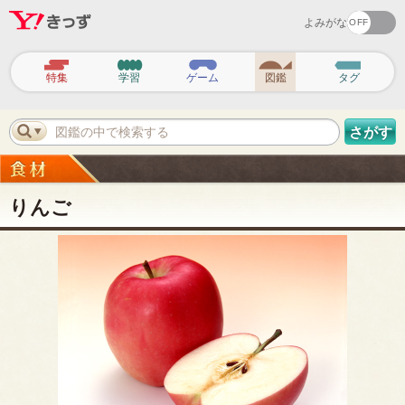
よみがな
ヘ
ッ
特集
学習
ゲーム
図鑑
タグ
ダ
ー
ナ
ビ
図鑑の中で検索する
さがす
ゲ
ー
シ
ョ
ン
りんご