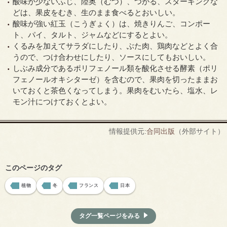
酸味が少ないふじ、陸奥（むつ）、つがる、スターキングな
どは、果皮をむき、生のまま食べるとおいしい。
酸味が強い紅玉（こうぎょく）は、焼きりんご、コンポー
ト、パイ、タルト、ジャムなどにするとよい。
くるみを加えてサラダにしたり、ぶた肉、鶏肉などとよく合
うので、つけ合わせにしたり、ソースにしてもおいしい。
しぶみ成分であるポリフェノール類を酸化させる酵素（ポリ
フェノールオキシターゼ）を含むので、果肉を切ったままお
いておくと茶色くなってしまう。果肉をむいたら、塩水、レ
モン汁につけておくとよい。
情報提供元:
合同出版
（外部サイト）
このページのタグ
植物
冬
フランス
日本
タグ一覧ページをみる