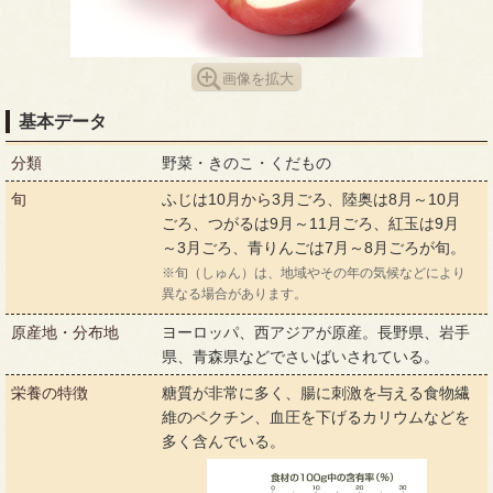
画像を拡大
基本データ
分類
野菜・きのこ・くだもの
旬
ふじは10月から3月ごろ、陸奥は8月～10月
ごろ、つがるは9月～11月ごろ、紅玉は9月
～3月ごろ、青りんごは7月～8月ごろが旬。
※旬（しゅん）は、地域やその年の気候などにより
異なる場合があります。
原産地・分布地
ヨーロッパ、西アジアが原産。長野県、岩手
県、青森県などでさいばいされている。
栄養の特徴
糖質が非常に多く、腸に刺激を与える食物繊
維のペクチン、血圧を下げるカリウムなどを
多く含んでいる。