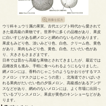
画像を拡大
ウリ科キュウリ属の果実。古代エジプト時代から愛されて
きた最高級の果物です。世界中に多くの品種があり、果皮
に白いすじがある網メロンと網めのないものがあります。
果皮もみどり色、淡いみどり色、白色、クリーム色、黄色
があり、果肉もみどり色、黄色、白色、だいだい色があ
り、大きさもさまざまです。
日本では昔から高級な果物とされてきましたが、最近では
品種改良も進み、手軽に食べられるようにもなりました。
網メロンには、香料のじゃこうのようなかおりがするマス
クメロン（マスクはじゃこうの意）、北海道でさいばいさ
れる果肉がだいだい色の夕張メロン、高級感があるアンデ
スなどがあり、網めのないメロンには、よく市場に出回っ
ているプリンスメロン、果皮が黄色のキンショーなどがあ
ります。