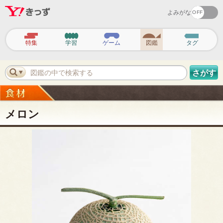
よみがな
ヘ
ッ
特集
学習
ゲーム
図鑑
タグ
ダ
ー
ナ
ビ
図鑑の中で検索する
さがす
ゲ
ー
シ
ョ
ン
メロン