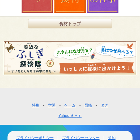
食材トップ
フ
特集
学習
ゲーム
図鑑
タグ
ッ
Yahoo!きっず
タ
ー
ナ
ビ
プライバシーポリシー
プライバシーセンター
規約