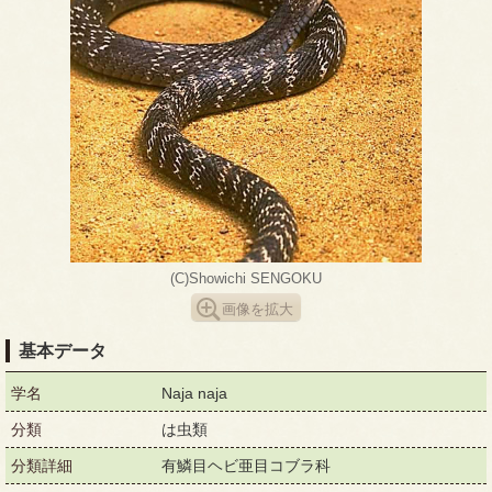
(C)Showichi SENGOKU
画像を拡大
基本データ
学名
Naja naja
分類
は虫類
分類詳細
有鱗目ヘビ亜目コブラ科