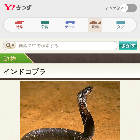
よみがな
ヘ
ッ
特集
学習
ゲーム
図鑑
タグ
ダ
ー
ナ
ビ
図鑑の中で検索する
さがす
ゲ
ー
シ
ョ
ン
インドコブラ