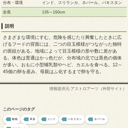
分布・環境
インド、スリランカ、ネパール、パキスタン
全長
135～150cm
説明
さまざまな環境にすむ。危険を感じたり興奮したときに広
げるフードの背面には、二つの目玉模様がつながった独特
の斑紋がある。地域によって目玉模様の形や数に差があ
る。体色は普通はかっ色だが、分布域の北では黒色の個体
が多い。おもに小型哺乳類やヘビ、カエルを食べる。12～
45個の卵を産み、母親はふ化するまで卵を守る。
情報提供元:
アストロアーツ
（外部サイト）
このページのタグ
動物
草原
インド
パキスタン
ネパール