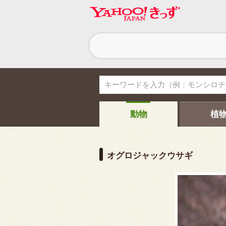
ヘ
ッ
ダ
ー
ナ
ビ
ゲ
ー
シ
動物
植
ョ
ン
オグロジャックウサギ