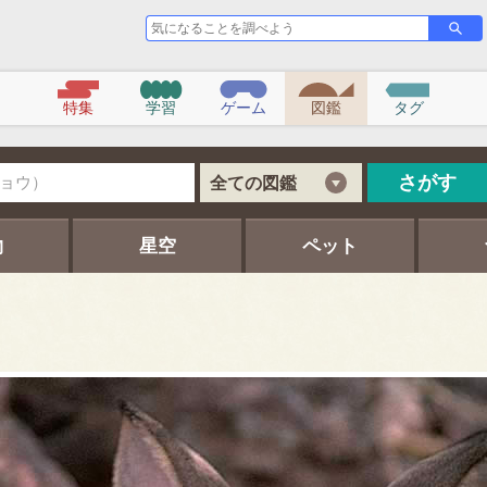
気
さ
が
に
す
な
る
こ
特集
学習
ゲーム
図鑑
タグ
と
を
調
べ
さがす
全ての図鑑
よ
う
物
星空
ペット