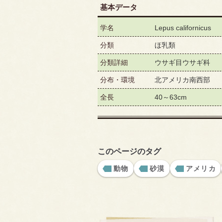
基本データ
学名
Lepus californicus
分類
ほ乳類
分類詳細
ウサギ目ウサギ科
分布・環境
北アメリカ南西部
全長
40～63cm
このページのタグ
動物
砂漠
アメリカ