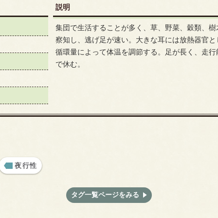
説明
集団で生活することが多く、草、野菜、穀類、樹
察知し、逃げ足が速い。大きな耳には放熱器官と
循環量によって体温を調節する。足が長く、走行
で休む。
夜行性
タグ一覧ページをみる