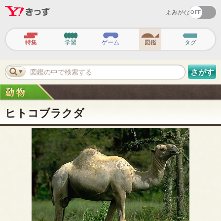
よみがな
ヘ
ッ
特集
学習
ゲーム
図鑑
タグ
ダ
ー
ナ
ビ
図鑑の中で検索する
さがす
ゲ
ー
シ
ョ
ン
ヒトコブラクダ