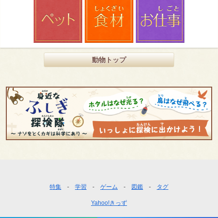
動物トップ
フ
特集
学習
ゲーム
図鑑
タグ
ッ
Yahoo!きっず
タ
ー