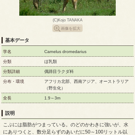
(C)Kojo TANAKA
画像を拡大
基本データ
学名
Camelus dromedarius
分類
ほ乳類
分類詳細
偶蹄目ラクダ科
分布・環境
アフリカ北部、西南アジア、オーストラリア
（野生化）
全長
1.9～3m
説明
こぶには脂肪がつまっている。のどのかわきに強いが、水
にありつくと、数分足らずのあいだに50～100リットル以