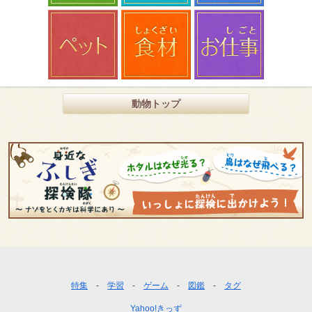
動物トップ
フ
特集
学習
ゲーム
図鑑
タグ
ッ
Yahoo!きっず