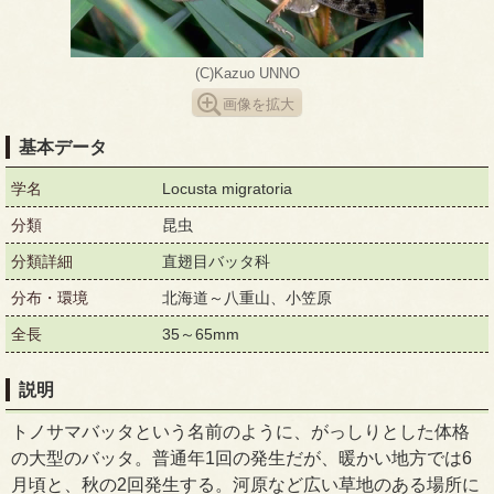
(C)Kazuo UNNO
画像を拡大
基本データ
学名
Locusta migratoria
分類
昆虫
分類詳細
直翅目バッタ科
分布・環境
北海道～八重山、小笠原
全長
35～65mm
説明
トノサマバッタという名前のように、がっしりとした体格
の大型のバッタ。普通年1回の発生だが、暖かい地方では6
月頃と、秋の2回発生する。河原など広い草地のある場所に