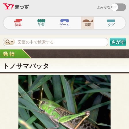
よみがな
ヘ
ッ
特集
学習
ゲーム
図鑑
タグ
ダ
ー
ナ
ビ
図鑑の中で検索する
さがす
ゲ
ー
シ
ョ
ン
トノサマバッタ