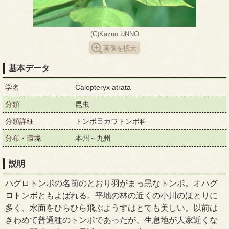
(C)Kazuo UNNO
画像を拡大
基本データ
学名
Calopteryx atrata
分類
昆虫
分類詳細
トンボ目カワトンボ科
分布・環境
本州～九州
説明
ハグロトンボの名前のとおり羽がまっ黒なトンボ。オハグ
ロトンボともよばれる。平地の林の近くの小川のほとりに
多く、水面をひらひら飛ぶようすはとても美しい。以前は
きわめて普通種のトンボであったが、生息地が人家近くな