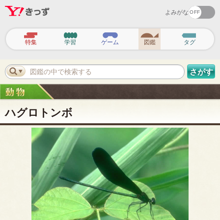
よみがな
ヘ
ッ
特集
学習
ゲーム
図鑑
タグ
ダ
ー
ナ
ビ
図鑑の中で検索する
さがす
ゲ
ー
シ
ョ
ン
ハグロトンボ