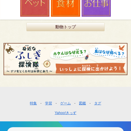
動物トップ
フ
特集
学習
ゲーム
図鑑
タグ
ッ
Yahoo!きっず
タ
ー
ナ