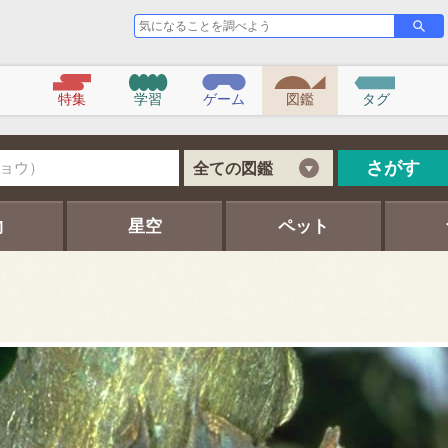
気
さ
が
に
す
な
る
こ
特集
学習
ゲーム
図鑑
タグ
と
を
調
べ
さがす
全ての図鑑
よ
う
物
星空
ペット