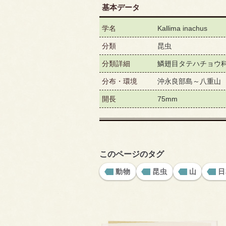
基本データ
学名
Kallima inachus
分類
昆虫
分類詳細
鱗翅目タテハチョウ
分布・環境
沖永良部島～八重山
開長
75mm
このページのタグ
動物
昆虫
山
日