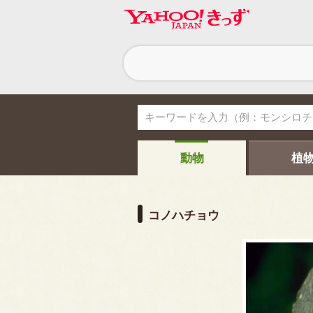
ヘ
ッ
ダ
ー
ナ
ビ
ゲ
ー
シ
動物
植
ョ
ン
コノハチョウ