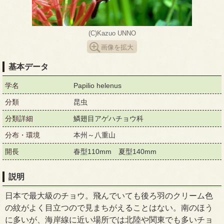
(C)Kazuo UNNO
画像を拡大
基本データ
学名
Papilio helenus
分類
昆虫
分類詳細
鱗翅目アゲハチョウ科
分布・環境
本州～八重山
開長
春型110mm 夏型140mm
説明
日本で最大級のチョウ。飛んでいても後ろ羽のクリーム色
の紋がよく目立つので見まちがえることはない。南のほう
に多いが、海岸線に近い場所では北陸や関東でも多いチョ