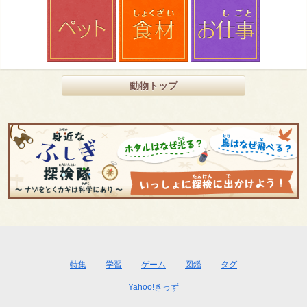
動物トップ
フ
特集
学習
ゲーム
図鑑
タグ
ッ
Yahoo!きっず
タ