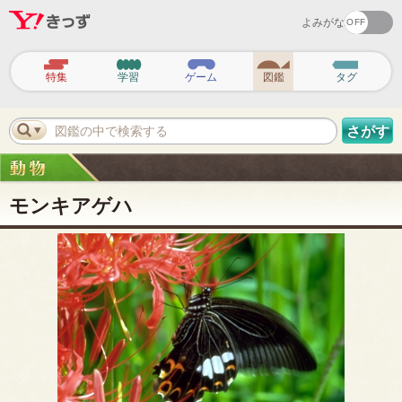
よみがな
ヘ
ッ
特集
学習
ゲーム
図鑑
タグ
ダ
ー
ナ
ビ
図鑑の中で検索する
さがす
ゲ
ー
シ
ョ
ン
モンキアゲハ