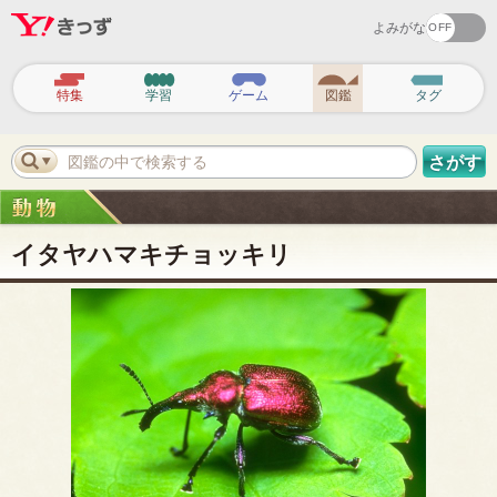
よみがな
ヘ
ッ
特集
学習
ゲーム
図鑑
タグ
ダ
ー
ナ
ビ
図鑑の中で検索する
さがす
ゲ
ー
シ
ョ
ン
イタヤハマキチョッキリ