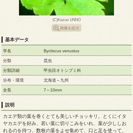
(C)Kazuo UNNO
画像を拡大
基本データ
学名
Byctiscus venustus
分類
昆虫
分類詳細
甲虫目オトシブミ科
分布・環境
北海道～九州
全長
7～10mm
説明
カエデ類の葉を巻くとても美しいチョッキリ。とくにイタ
ヤカエデを好み、若い葉に切りこみをいれ、葉が少ししお
れるのを待つ。数枚の葉をよせ集めて、口と足を使って、