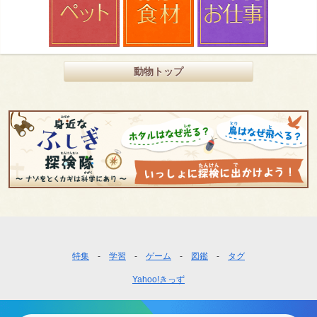
動物トップ
フ
特集
学習
ゲーム
図鑑
タグ
ッ
Yahoo!きっず
タ
ー
ナ