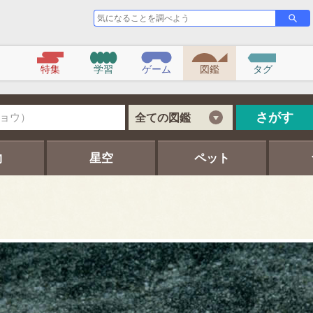
気
さ
が
に
す
な
る
こ
特集
学習
ゲーム
図鑑
タグ
と
を
調
べ
さがす
全ての図鑑
よ
う
物
星空
ペット