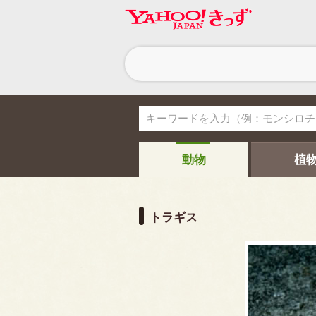
ヘ
ッ
ダ
ー
ナ
ビ
ゲ
ー
シ
動物
植
ョ
ン
トラギス