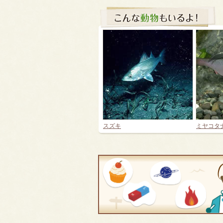
スズキ
ミヤコタ