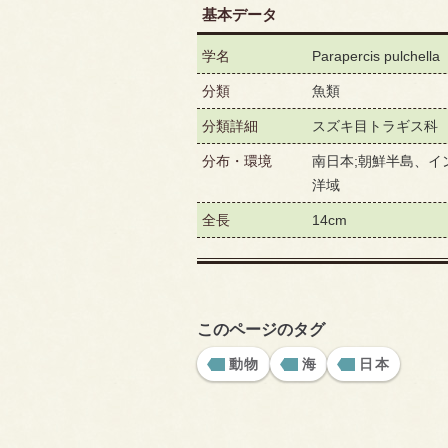
基本データ
学名
Parapercis pulchella
分類
魚類
分類詳細
スズキ目トラギス科
分布・環境
南日本;朝鮮半島、イ
洋域
全長
14cm
このページのタグ
動物
海
日本