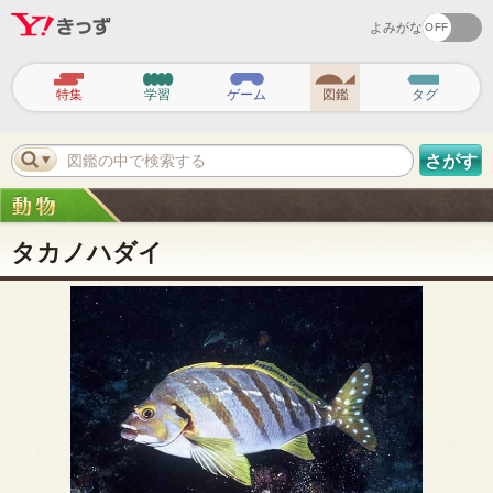
よみがな
ヘ
ッ
特集
学習
ゲーム
図鑑
タグ
ダ
ー
ナ
ビ
図鑑の中で検索する
さがす
ゲ
ー
シ
ョ
ン
タカノハダイ