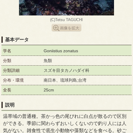
(C)Tetsu TAGUCHI
画像を拡大
基本データ
学名
Goniistius zonatus
分類
魚類
分類詳細
スズキ目タカノハダイ科
分布・環境
南日本、琉球列島;台湾
全長
25cm
説明
温帯域の普通種。茶かっ色の尾びれに白点が散るので区別
ができる。季節に関わらずおいしくないので釣り人には人
気がない。雑食性で底生小動物や藻類などを食べる。砂ご