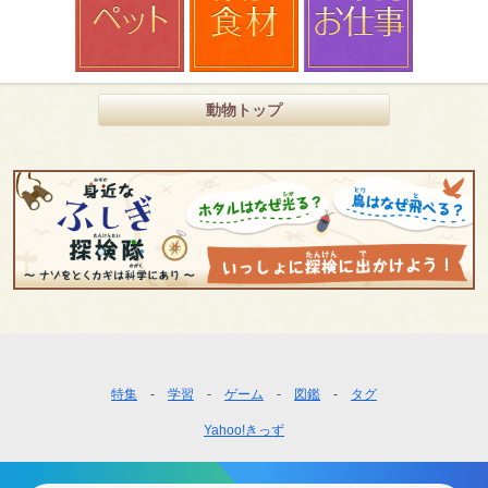
動物トップ
フ
特集
学習
ゲーム
図鑑
タグ
ッ
Yahoo!きっず
タ
ー
ナ