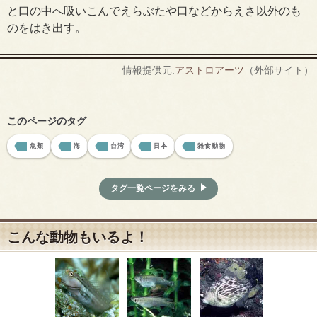
と口の中へ吸いこんでえらぶたや口などからえさ以外のも
のをはき出す。
情報提供元:
アストロアーツ
（外部サイト）
このページのタグ
魚類
海
台湾
日本
雑食動物
タグ一覧ページをみる
こんな動物もいるよ！