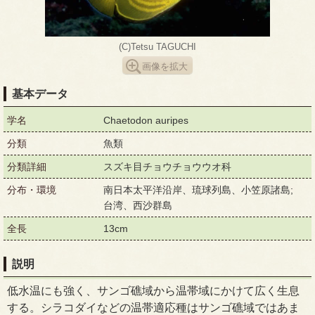
(C)Tetsu TAGUCHI
画像を拡大
基本データ
学名
Chaetodon auripes
分類
魚類
分類詳細
スズキ目チョウチョウウオ科
分布・環境
南日本太平洋沿岸、琉球列島、小笠原諸島;
台湾、西沙群島
全長
13cm
説明
低水温にも強く、サンゴ礁域から温帯域にかけて広く生息
する。シラコダイなどの温帯適応種はサンゴ礁域ではあま