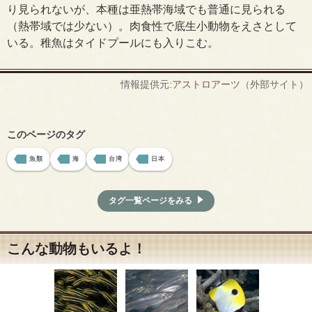
り見られないが、本種は亜熱帯海域でも普通に見られる
（熱帯域では少ない）。肉食性で底生小動物をえさとして
いる。稚魚はタイドプールにも入りこむ。
情報提供元:
アストロアーツ
（外部サイト）
このページのタグ
魚類
海
台湾
日本
タグ一覧ページをみる
こんな動物もいるよ！