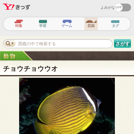
よみがな
ヘ
ッ
特集
学習
ゲーム
図鑑
タグ
ダ
ー
ナ
ビ
図鑑の中で検索する
さがす
ゲ
ー
シ
ョ
ン
チョウチョウウオ