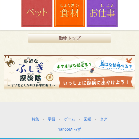
動物トップ
フ
特集
学習
ゲーム
図鑑
タグ
ッ
Yahoo!きっず
タ
ー