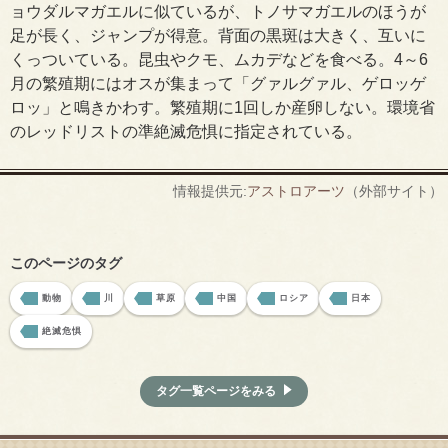
ョウダルマガエルに似ているが、トノサマガエルのほうが
足が長く、ジャンプが得意。背面の黒斑は大きく、互いに
くっついている。昆虫やクモ、ムカデなどを食べる。4～6
月の繁殖期にはオスが集まって「グァルグァル、ゲロッゲ
ロッ」と鳴きかわす。繁殖期に1回しか産卵しない。環境省
のレッドリストの準絶滅危惧に指定されている。
情報提供元:
アストロアーツ
（外部サイト）
このページのタグ
動物
川
草原
中国
ロシア
日本
絶滅危惧
タグ一覧ページをみる