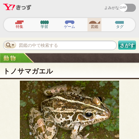
よみがな
ヘ
ッ
特集
学習
ゲーム
図鑑
タグ
ダ
ー
ナ
ビ
図鑑の中で検索する
さがす
ゲ
ー
シ
ョ
ン
トノサマガエル