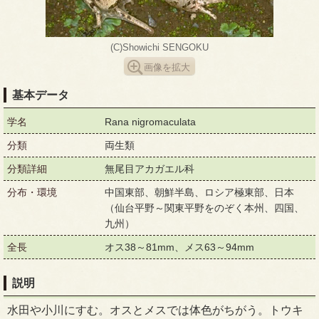
(C)Showichi SENGOKU
画像を拡大
基本データ
学名
Rana nigromaculata
分類
両生類
分類詳細
無尾目アカガエル科
分布・環境
中国東部、朝鮮半島、ロシア極東部、日本
（仙台平野～関東平野をのぞく本州、四国、
九州）
全長
オス38～81mm、メス63～94mm
説明
水田や小川にすむ。オスとメスでは体色がちがう。トウキ