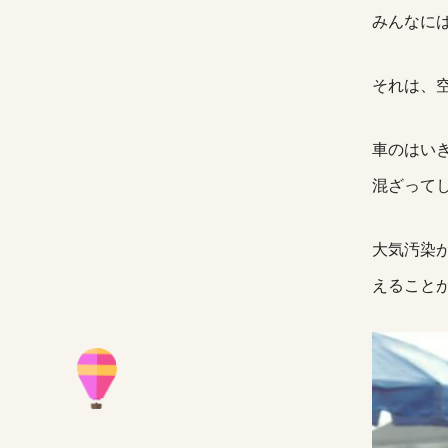
みんなに
それは、
車のはい
混ざって
大気汚染
えること