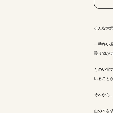
そんな大
一番多い
乗り物が
ものや電
いること
それから
山の木を