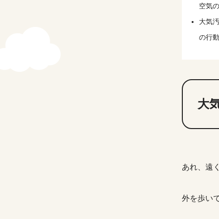
空気
大気
の行
大
あれ、遠
外を歩い