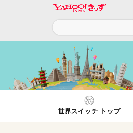
ヘ
ッ
ダ
ー
ナ
ビ
ゲ
ー
シ
ョ
世界スイッチ トップ
ン