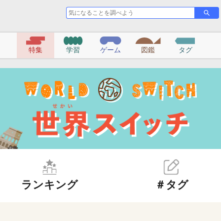
気
さ
に
が
な
す
る
特集
学習
ゲーム
図鑑
タグ
こ
と
を
調
べ
よ
う
ランキング
＃タグ