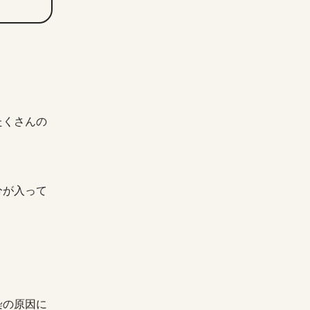
たくさんの
分が入って
染の原因に