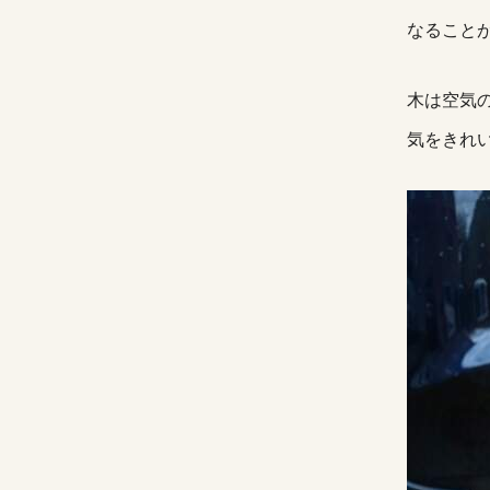
なること
木は空気
気をきれ