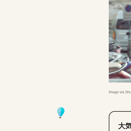
Image via Shu
大