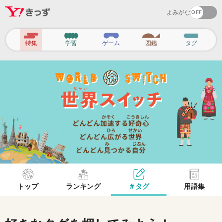
よみがな
ヘ
特集
学習
ゲーム
図鑑
タグ
ッ
ダ
ー
ナ
ビ
ゲ
ー
シ
ョ
トップ
ランキング
＃タグ
用語集
ン
タグから探してみよう