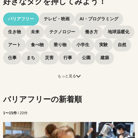
好きなタグを押してみよう！
バリアフリー
テレビ・映画
AI・プログラミング
生き物
未来
テクノロジー
働き方
地球温暖化
アート
食べ物
乗り物
小学生
実験
自然
仕事
まち
災害
行事
公園
建築
もっと見る
バリアフリーの新着順
1〜15件
/ 20件