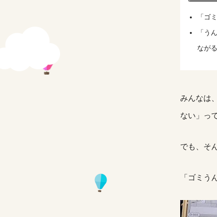
「ゴ
「う
なが
みんなは
ない」っ
でも、そ
「ゴミう