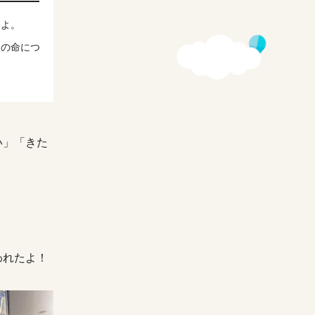
たよ。
次の命につ
い」「きた
われたよ！