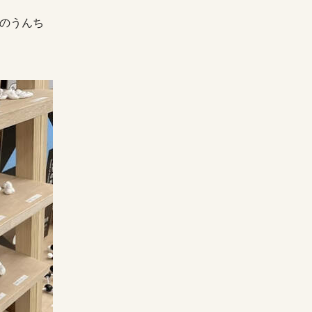
ズのうんち
！