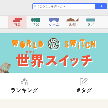
気
さ
に
が
な
す
る
特集
学習
ゲーム
図鑑
タグ
こ
と
を
調
べ
よ
う
ランキング
＃タグ