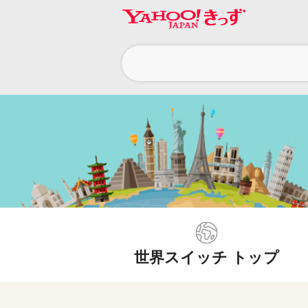
ヘ
ッ
ダ
ー
ナ
ビ
ゲ
ー
シ
ョ
世界スイッチ トップ
ン