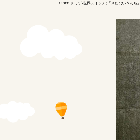
›
›
Yahoo!きっず
世界スイッチ
「きたないうんち」