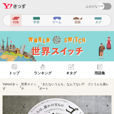
よみがな
ヘ
特集
学習
ゲーム
図鑑
タグ
ッ
ダ
ー
ナ
ビ
ゲ
トップ
ランキング
＃タグ
用語集
ー
シ
Yahoo!きっ
世界スイッ
「きたないうんち」なんてない!? ゴミうんち展レ
›
›
ず
チ
ポート
ョ
ン