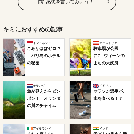
感想を書いてみよう！
キミにおすすめの記事
インドネシア
オーストリア
ごみがほぼゼロ!?
駐車場が公園
バリ島のホテル
に⁉ ウィーンの
の秘密
まちの大変身
オランダ
イギリス
魚が見えたらピン
マラソン選手が、
ポン！ オランダ
水を食べる！？
の川のチャイム
アイルランド
インド