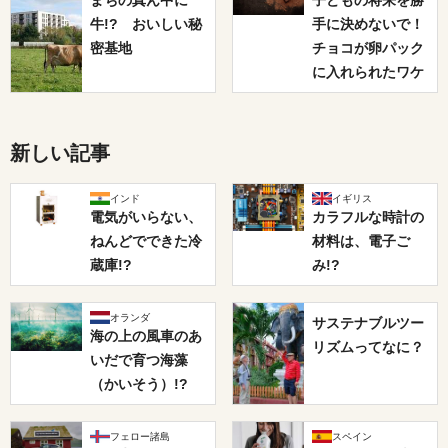
まちの真ん中に
子どもの将来を勝
牛!? おいしい秘
手に決めないで！
密基地
チョコが卵パック
に入れられたワケ
新しい記事
インド
イギリス
電気がいらない、
カラフルな時計の
ねんどでできた冷
材料は、電子ご
蔵庫!?
み!?
オランダ
サステナブルツー
海の上の風車のあ
リズムってなに？
いだで育つ海藻
（かいそう）!?
フェロー諸島
スペイン