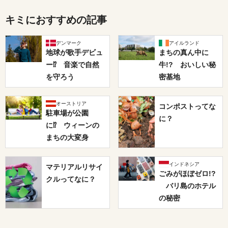
キミにおすすめの記事
デンマーク
アイルランド
地球が歌手デビュ
まちの真ん中に
ー⁉ 音楽で自然
牛!? おいしい秘
を守ろう
密基地
オーストリア
コンポストってな
駐車場が公園
に？
に⁉ ウィーンの
まちの大変身
インドネシア
マテリアルリサイ
ごみがほぼゼロ!?
クルってなに？
バリ島のホテル
の秘密