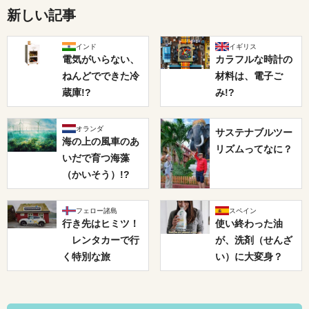
新しい記事
インド
イギリス
電気がいらない、
カラフルな時計の
ねんどでできた冷
材料は、電子ご
蔵庫!?
み!?
オランダ
サステナブルツー
海の上の風車のあ
リズムってなに？
いだで育つ海藻
（かいそう）!?
フェロー諸島
スペイン
行き先はヒミツ！
使い終わった油
レンタカーで行
が、洗剤（せんざ
く特別な旅
い）に大変身？