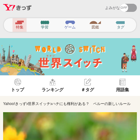
よみがな
ヘ
特集
学習
ゲーム
図鑑
タグ
ッ
ダ
ー
ナ
ビ
ゲ
トップ
ランキング
＃タグ
用語集
ー
シ
›
›
Yahoo!きっず
世界スイッチ
ハチにも権利がある？ ペルーの新しいルール
ョ
ン