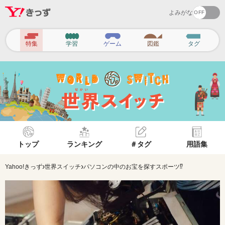
よみがな
ヘ
特集
学習
ゲーム
図鑑
タグ
ッ
ダ
ー
ナ
ビ
ゲ
トップ
ランキング
＃タグ
用語集
ー
シ
›
›
Yahoo!きっず
世界スイッチ
パソコンの中のお宝を探すスポーツ⁉
ョ
ン