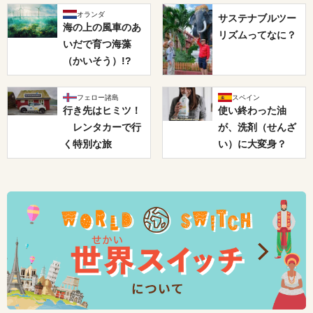
オランダ
サステナブルツー
海の上の風車のあ
リズムってなに？
いだで育つ海藻
（かいそう）!?
フェロー諸島
スペイン
行き先はヒミツ！
使い終わった油
レンタカーで行
が、洗剤（せんざ
く特別な旅
い）に大変身？