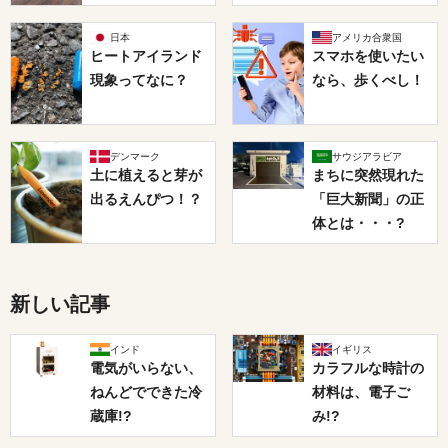
日本
アメリカ合衆国
ヒートアイランド
スマホを使いたい
現象ってなに？
なら、歩くべし！
デンマーク
サウジアラビア
土に植えると芽が
まちに突然現れた
出るえんぴつ！？
「巨大新聞」の正
体とは・・・?
新しい記事
インド
イギリス
電気がいらない、
カラフルな時計の
ねんどでできた冷
材料は、電子ご
蔵庫!?
み!?