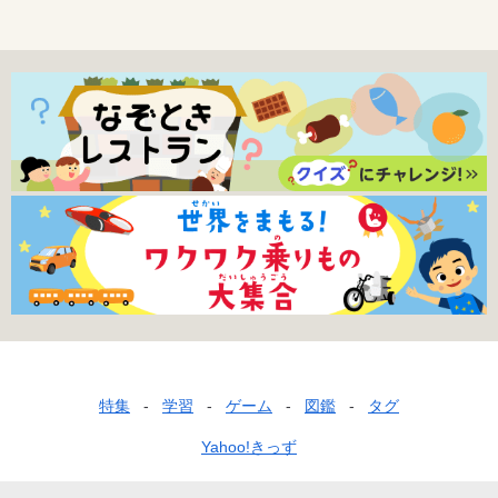
フ
特集
学習
ゲーム
図鑑
タグ
ッ
Yahoo!きっず
タ