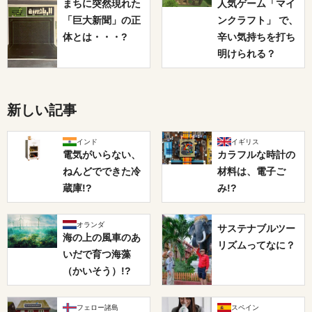
まちに突然現れた
人気ゲーム「マイ
「巨大新聞」の正
ンクラフト」 で、
体とは・・・?
辛い気持ちを打ち
明けられる？
新しい記事
インド
イギリス
電気がいらない、
カラフルな時計の
ねんどでできた冷
材料は、電子ご
蔵庫!?
み!?
オランダ
サステナブルツー
海の上の風車のあ
リズムってなに？
いだで育つ海藻
（かいそう）!?
フェロー諸島
スペイン