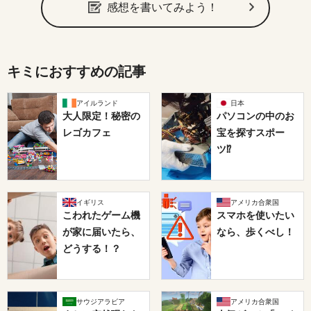
感想を書いてみよう！
キミにおすすめの記事
アイルランド
日本
大人限定！秘密の
パソコンの中のお
レゴカフェ
宝を探すスポー
ツ⁉
イギリス
アメリカ合衆国
こわれたゲーム機
スマホを使いたい
が家に届いたら、
なら、歩くべし！
どうする！？
サウジアラビア
アメリカ合衆国