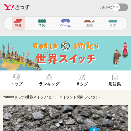
よみがな
ヘ
特集
学習
ゲーム
図鑑
タグ
ッ
ダ
ー
ナ
ビ
ゲ
トップ
ランキング
＃タグ
用語集
ー
シ
›
›
Yahoo!きっず
世界スイッチ
ヒートアイランド現象ってなに？
ョ
ン