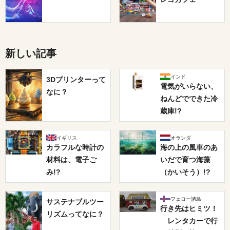
新しい記事
インド
3Dプリンターって
電気がいらない、
なに？
ねんどでできた冷
蔵庫!?
イギリス
オランダ
カラフルな時計の
海の上の風車のあ
材料は、電子ご
いだで育つ海藻
み!?
（かいそう）!?
フェロー諸島
サステナブルツー
行き先はヒミツ！
リズムってなに？
レンタカーで行