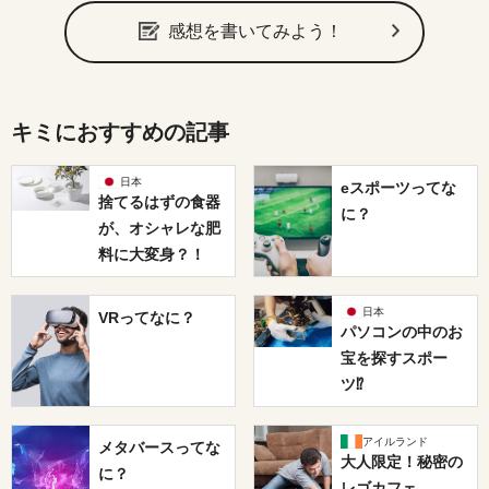
感想を書いてみよう！
キミにおすすめの記事
日本
eスポーツってな
捨てるはずの食器
に？
が、オシャレな肥
料に大変身？！
日本
VRってなに？
パソコンの中のお
宝を探すスポー
ツ⁉
アイルランド
メタバースってな
大人限定！秘密の
に？
レゴカフェ