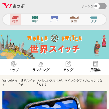
よみがな
ヘ
特集
学習
ゲーム
図鑑
タグ
ッ
ダ
ー
ナ
ビ
ゲ
トップ
ランキング
＃タグ
用語集
ー
シ
Yahoo!きっ
世界スイッ
いらないスマホが、マインクラフトのコインにな
›
›
ず
チ
る！？
ョ
ン