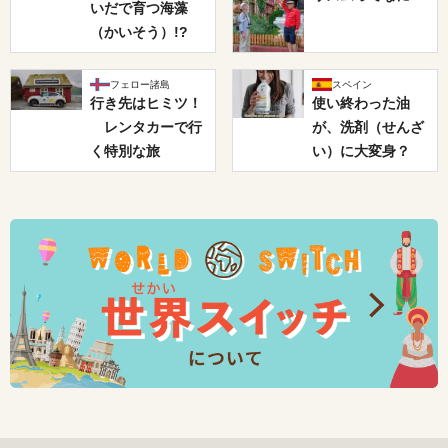
いだで育つ海藻
（かいそう）!?
フェロー諸島
スペイン
行き先はヒミツ！
使い終わった油
レンタカーで行
が、洗剤（せんざ
く特別な旅
い）に大変身？