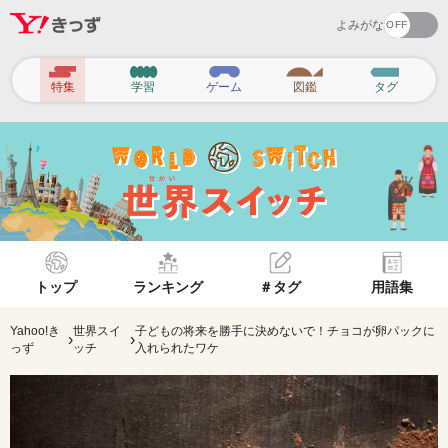
よみがな
ヘ
特集
学習
ゲーム
図鑑
タグ
ッ
ダ
ー
ナ
ビ
ゲ
トップ
ランキング
＃タグ
用語集
ー
シ
Yahoo!き
世界スイ
子どもの将来を勝手に決めないで！チョコが卵パックに
›
›
っず
ッチ
入れられたワケ
ョ
ン