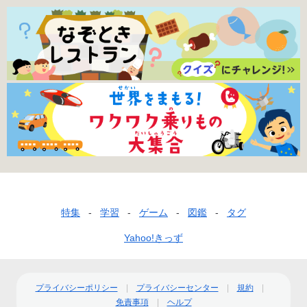
フ
特集
学習
ゲーム
図鑑
タグ
ッ
Yahoo!きっず
タ
ー
プライバシーポリシー
プライバシーセンター
規約
ナ
免責事項
ヘルプ