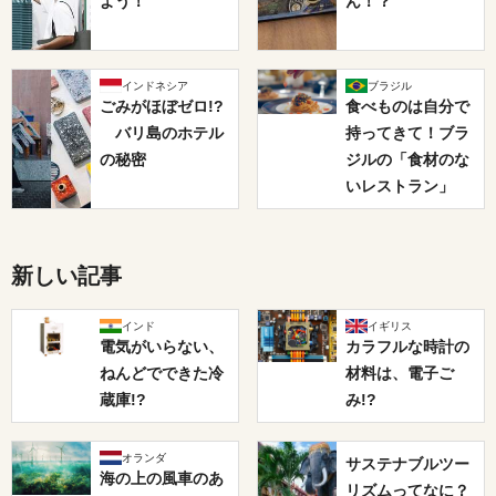
よう！
ん！？
インドネシア
ブラジル
ごみがほぼゼロ!?
食べものは自分で
バリ島のホテル
持ってきて！ブラ
の秘密
ジルの「食材のな
いレストラン」
新しい記事
インド
イギリス
電気がいらない、
カラフルな時計の
ねんどでできた冷
材料は、電子ご
蔵庫!?
み!?
オランダ
サステナブルツー
海の上の風車のあ
リズムってなに？