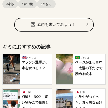
#家族
#食べ物
#働き方
感想を書いてみよう！
キミにおすすめの記事
イギリス
ブラジル
マラソン選手が、
ページがまっ白!?
水を食べる！？
太陽の下だけで
読める絵本
日本
日本
YES? NO? 買
小学生がつくっ
い物かごで投票し
た、真っ黒な石け