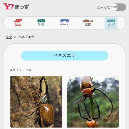
よみがな
カ
特集
学習
ゲーム
図鑑
タグ
テ
タグ
ベネズエラ
ゴ
リ
ベネズエラ
4
件
1
ページ目