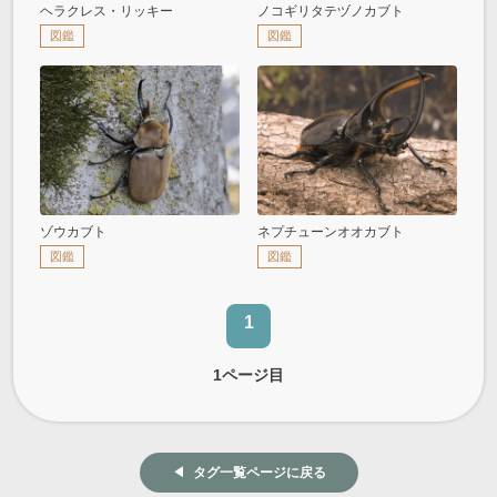
ヘラクレス・リッキー
ノコギリタテヅノカブト
図鑑
図鑑
ゾウカブト
ネプチューンオオカブト
図鑑
図鑑
1
1
ページ目
タグ一覧ページに戻る