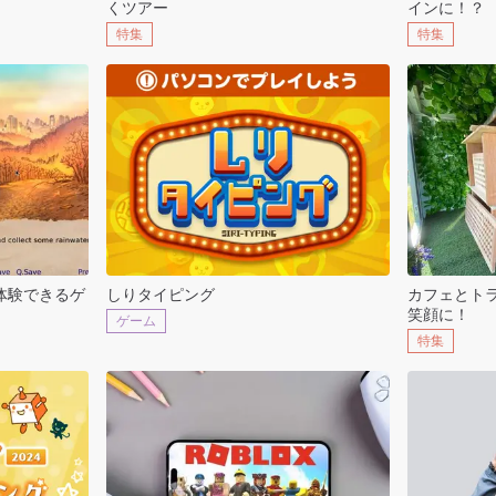
くツアー
インに！？
特集
特集
体験できるゲ
しりタイピング
カフェとト
笑顔に！
ゲーム
特集