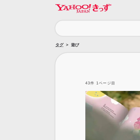
カ
テ
ゴ
タグ
遊び
リ
43
件
1
ページ目