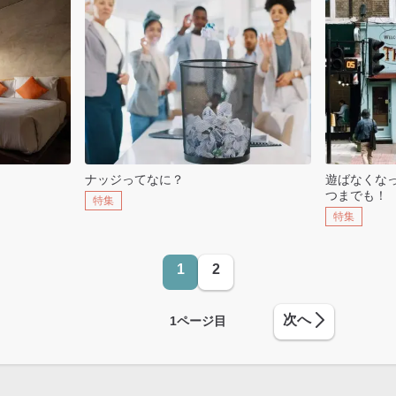
ナッジってなに？
遊ばなくな
つまでも！
特集
特集
1
2
次へ
1
ページ目