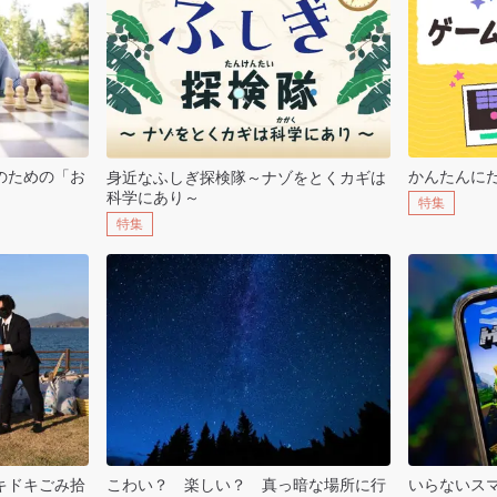
のための「お
かんたんに
身近なふしぎ探検隊～ナゾをとくカギは
科学にあり～
特集
特集
キドキごみ拾
こわい？ 楽しい？ 真っ暗な場所に行
いらないス