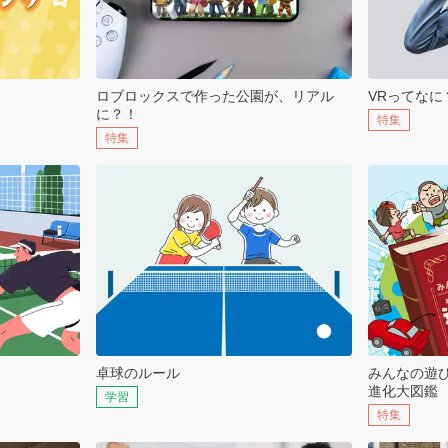
ロブロックスで作った公園が、リアル
VRってなに
に？！
特集
特集
卓球のルール
みんなの遊
進化大図鑑
学習
特集