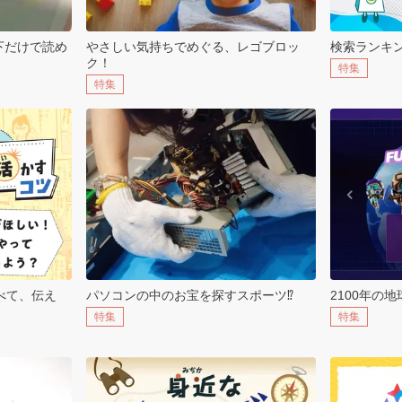
下だけで読め
やさしい気持ちでめぐる、レゴブロッ
検索ランキン
ク！
特集
特集
べて、伝え
パソコンの中のお宝を探すスポーツ⁉
2100年の
特集
特集