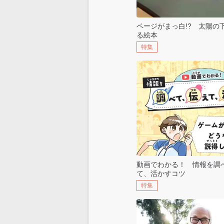
ページがまっ白!? 太陽の
る絵本
特集
動画でわかる！ 情報を調
て、活かすコツ
特集