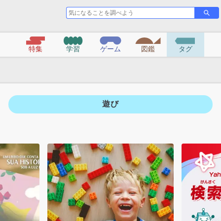
気
さ
に
が
な
す
る
特集
学習
ゲーム
図鑑
タグ
こ
と
を
調
べ
遊び
よ
う