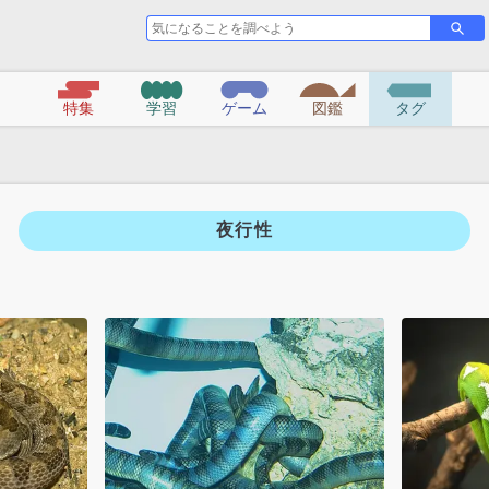
気
さ
に
が
な
す
る
特集
学習
ゲーム
図鑑
タグ
こ
と
を
調
べ
夜行性
よ
う