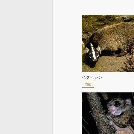
ハクビシン
図鑑