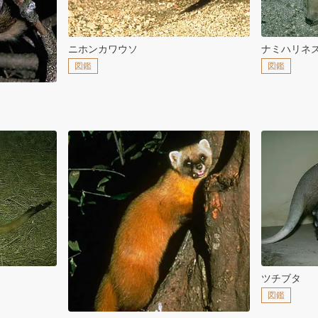
ニホンカワウソ
ナミハリネ
図鑑
図鑑
ツチブタ
図鑑