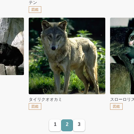
テン
図鑑
タイリクオオカミ
スローロリ
図鑑
図鑑
1
2
3