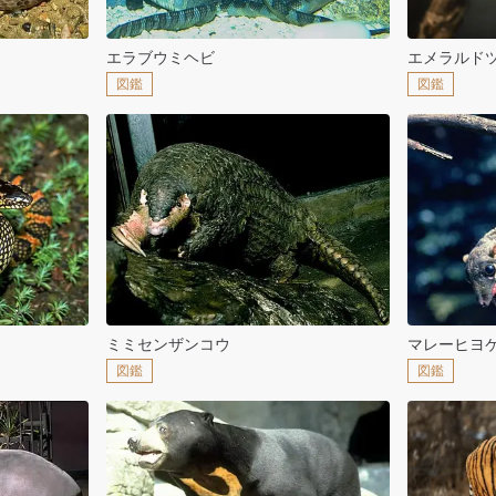
エラブウミヘビ
エメラルド
図鑑
図鑑
ミミセンザンコウ
マレーヒヨ
図鑑
図鑑