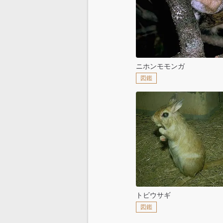
ニホンモモンガ
図鑑
トビウサギ
図鑑