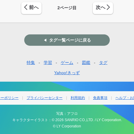
前へ
次へ
2
ページ目
タグ一覧ページに戻る
特集
学習
ゲーム
図鑑
タグ
Yahoo!きっず
シーポリシー
プライバシーセンター
利用規約
免責事項
ヘルプ・お
写真：アフロ
キャラクターイラスト：© 2026 SANRIO CO.,LTD. / LY Corporation.
© LY Corporation