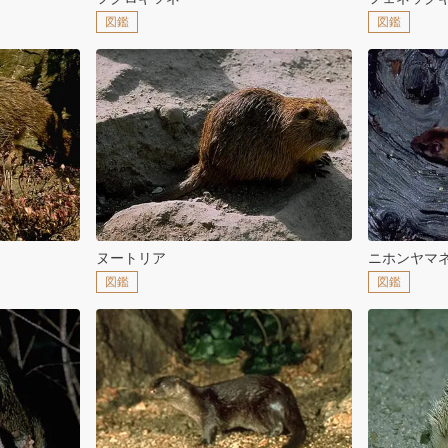
図鑑
図鑑
ヌートリア
ニホンヤマ
図鑑
図鑑