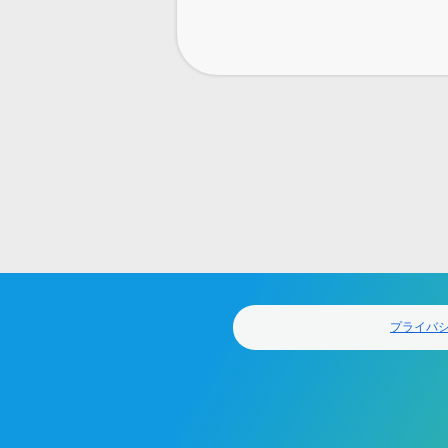
フ
ッ
タ
ー
プライバ
ナ
ビ
ゲ
ー