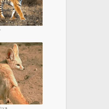
ラ
ギツネ