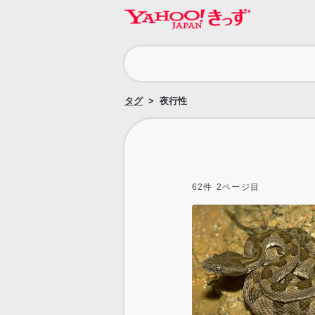
カ
テ
ゴ
タグ
夜行性
リ
62
件
2
ページ目