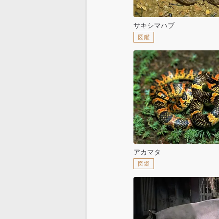
サキシマハブ
図鑑
アカマタ
図鑑