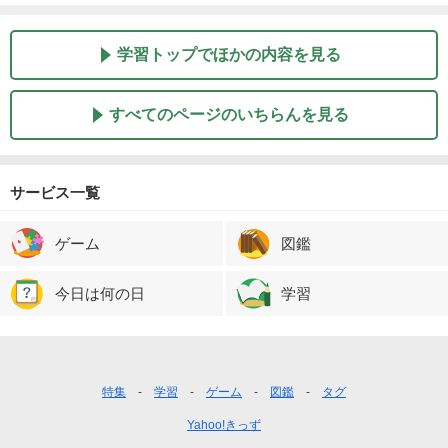
学習トップでほかの内容を見る
すべてのページのいちらんを見る
サービス一覧
ゲーム
図鑑
今日は何の日
学習
フ
特集
学習
ゲーム
図鑑
タグ
ッ
Yahoo!きっず
タ