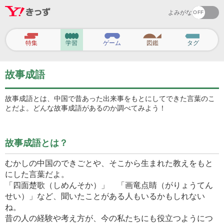
よみがな
ヘ
ッ
特集
学習
ゲーム
図鑑
タグ
ダ
ー
ナ
ビ
故事成語
ゲ
ー
シ
故事成語とは、中国で昔あった出来事をもとにしてできた言葉のこ
ョ
とだよ。どんな故事成語があるのか調べてみよう！
ン
故事成語とは？
むかしの中国のできごとや、そこから生まれた教えをもと
にした言葉だよ。
「四面楚歌（しめんそか）」 「画竜点睛（がりょうてん
せい）」など、聞いたことがある人もいるかもしれない
ね。
昔の人の経験や考え方が、今の私たちにも役立つようにつ