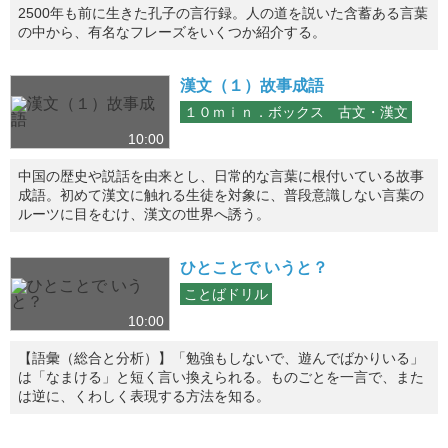
2500年も前に生きた孔子の言行録。人の道を説いた含蓄ある言葉
の中から、有名なフレーズをいくつか紹介する。
漢文（１）故事成語
１０ｍｉｎ．ボックス 古文・漢文
10:00
中国の歴史や説話を由来とし、日常的な言葉に根付いている故事
成語。初めて漢文に触れる生徒を対象に、普段意識しない言葉の
ルーツに目をむけ、漢文の世界へ誘う。
ひとことで いうと？
ことばドリル
10:00
【語彙（総合と分析）】「勉強もしないで、遊んでばかりいる」
は「なまける」と短く言い換えられる。ものごとを一言で、また
は逆に、くわしく表現する方法を知る。