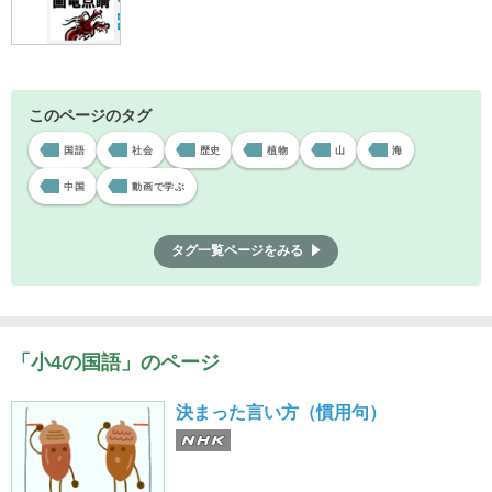
このページのタグ
国語
社会
歴史
植物
山
海
中国
動画で学ぶ
タグ一覧ページをみる
「小4の国語」のページ
決まった言い方（慣用句）