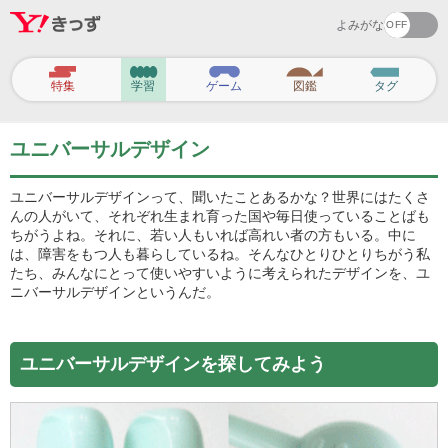
よみがな
ヘ
ッ
特集
学習
ゲーム
図鑑
タグ
ダ
ー
ナ
ビ
ユニバーサルデザイン
ゲ
ー
シ
ユニバーサルデザインって、聞いたことあるかな？世界にはたくさ
ョ
んの人がいて、それぞれ生まれ育った国や毎日使っていることばも
ン
ちがうよね。それに、若い人もいれば高れい者の方もいる。中に
は、障害をもつ人も暮らしているね。そんなひとりひとりちがう私
たち、みんなにとって使いやすいように考えられたデザインを、ユ
ニバーサルデザインというんだ。
ユニバーサルデザインを探してみよう