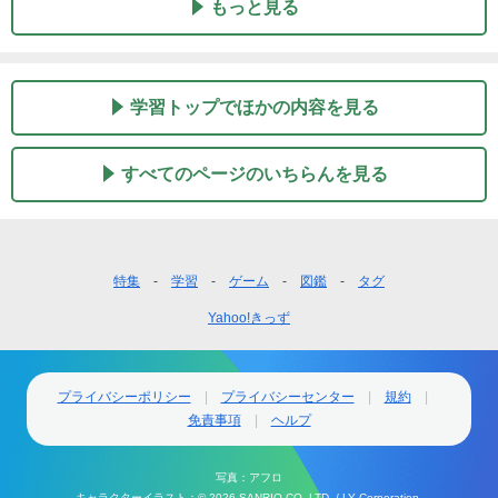
もっと見る
学習トップでほかの内容を見る
すべてのページのいちらんを見る
フ
特集
学習
ゲーム
図鑑
タグ
ッ
Yahoo!きっず
タ
ー
ナ
ビ
プライバシーポリシー
プライバシーセンター
規約
ゲ
免責事項
ヘルプ
ー
シ
写真：アフロ
ョ
キャラクターイラスト：
© 2026 SANRIO CO.,LTD. /
LY Corporation.