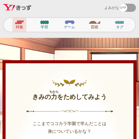
よみがな
ヘ
特集
学習
ゲーム
図鑑
タグ
ッ
ダ
ー
ナ
ビ
ゲ
ー
ちから
きみの
力
をためしてみよう
シ
ョ
ン
ここまでココカラ学園で学んだことは
身についているかな？