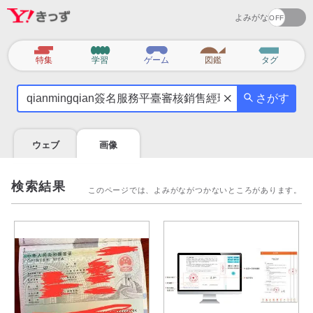
よみがな
カ
特集
学習
ゲーム
図鑑
タグ
テ
気
ゴ
さがす
に
リ
な
る
ウェブ
画像
こ
と
を
検索結果
このページでは、よみがながつかないところがあります。
調
べ
よ
う