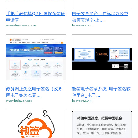
手把手教你填Q2 回国探亲签证
电子签章平台，在远程办公中
申请表
如何表现？-上…
www.dealmoon.com
forwave.com
政务网上怎么电子签名（政务
微签电子签章系统_电子签名软
网电子签怎么弄…
件平台_电子…
www.fadada.com
forwave.com