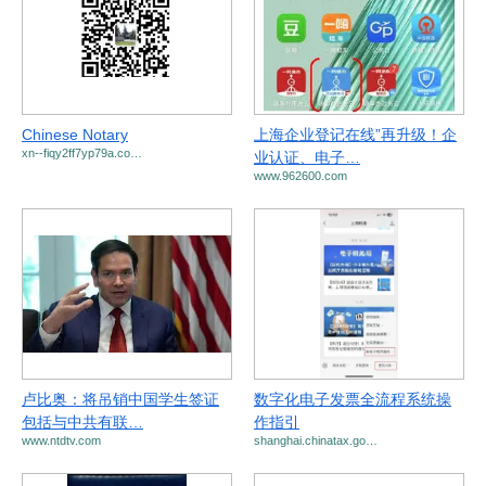
Chinese Notary
上海企业登记在线”再升级！企
xn--fiqy2ff7yp79a.co…
业认证、电子…
www.962600.com
卢比奥：将吊销中国学生签证
数字化电子发票全流程系统操
包括与中共有联…
作指引
www.ntdtv.com
shanghai.chinatax.go…