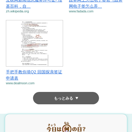
互联网新闻信息服务许可证- 维
政务网上怎么电子签名（政务
基百科，自…
网电子签怎么弄…
zh.wikipedia.org
www.fadada.com
手把手教你填Q2 回国探亲签证
申请表
www.dealmoon.com
もっとみる