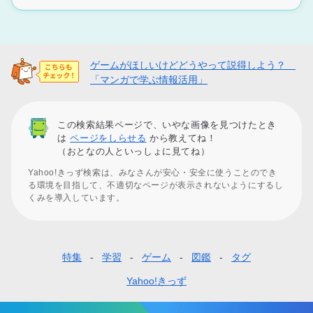
ゲームがほしいけどどうやって説得しよう？
「マンガで学ぶ情報活用」
この検索結果ページで、いやな画像を見つけたとき
は
ページをしらせる
から教えてね！
（おとなの人といっしょに見てね）
Yahoo!きっず検索は、みなさんが安心・安全に使うことのでき
る環境を目指して、不適切なページが表示されないようにするし
くみを導入しています。
特集
学習
ゲーム
図鑑
タグ
フ
ッ
Yahoo!きっず
タ