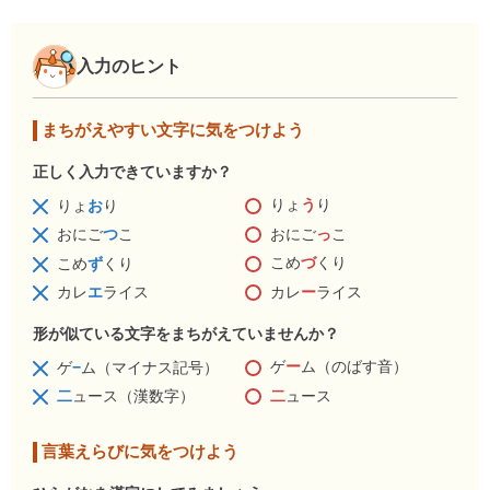
入力のヒント
まちがえやすい文字に気をつけよう
正しく入力できていますか？
りょ
う
り
りょ
お
り
おにご
っ
こ
おにご
つ
こ
こめ
づ
くり
こめ
ず
くり
カレ
ー
ライス
カレ
エ
ライス
形が似ている文字をまちがえていませんか？
ゲ
ー
ム（のばす音）
ゲ
−
ム（マイナス記号）
二
ュース
二
ュース（漢数字）
言葉えらびに気をつけよう