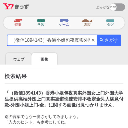
よみがな
カ
特集
学習
ゲーム
図鑑
タグ
テ
気
ゴ
さがす
に
リ
な
る
ウェブ
画像
こ
と
を
検索結果
調
べ
よ
「
（微信1894143）香港小姐包夜真实外围女上门外围大学
う
生提供高端外围上门真实靠谱快速安排不收定金见人满意付
款-外围小姐上门-全
」に関する画像は見つかりません。
別の言葉でもう一度さがしてみましょう。
「入力のヒント」も参考にしてね。