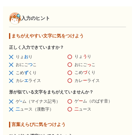
入力のヒント
まちがえやすい文字に気をつけよう
正しく入力できていますか？
りょ
う
り
りょ
お
り
おにご
っ
こ
おにご
つ
こ
こめ
づ
くり
こめ
ず
くり
カレ
ー
ライス
カレ
エ
ライス
形が似ている文字をまちがえていませんか？
ゲ
ー
ム（のばす音）
ゲ
−
ム（マイナス記号）
二
ュース
二
ュース（漢数字）
言葉えらびに気をつけよう