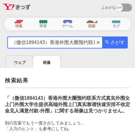
よみがな
カ
特集
学習
ゲーム
図鑑
タグ
テ
気
ゴ
さがす
に
リ
な
る
ウェブ
画像
こ
と
を
検索結果
調
べ
よ
「
（微信1894143）香港外围大圈预约联系方式真实外围女
う
上门外围大学生提供高端外围上门真实靠谱快速安排不收定
金见人满意付款-外围
」に関する画像は見つかりません。
別の言葉でもう一度さがしてみましょう。
「入力のヒント」も参考にしてね。