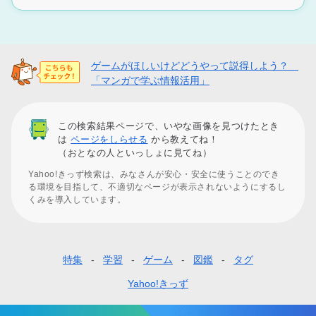
ゲームがほしいけどどうやって説得しよう？
「マンガで学ぶ情報活用」
この検索結果ページで、いやな画像を見つけたとき
は
ページをしらせる
から教えてね！
（おとなの人といっしょに見てね）
Yahoo!きっず検索は、みなさんが安心・安全に使うことのでき
る環境を目指して、不適切なページが表示されないようにするし
くみを導入しています。
特集
学習
ゲーム
図鑑
タグ
フ
ッ
Yahoo!きっず
タ