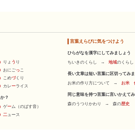
言葉えらびに気をつけよう
ひらがなを漢字にしてみましょう
りょ
う
り
ちいきのくらし
→
地域
のくらし
おにご
っ
こ
長い文章は短い言葉に区切ってみま
こめ
づ
くり
お米の作り方について
→
お米 
カレ
ー
ライス
同じ意味を持つ言葉に言いかえてみ
んか？
森のうつりかわり
→
森の
歴史
ゲ
ー
ム（のばす音）
二
ュース