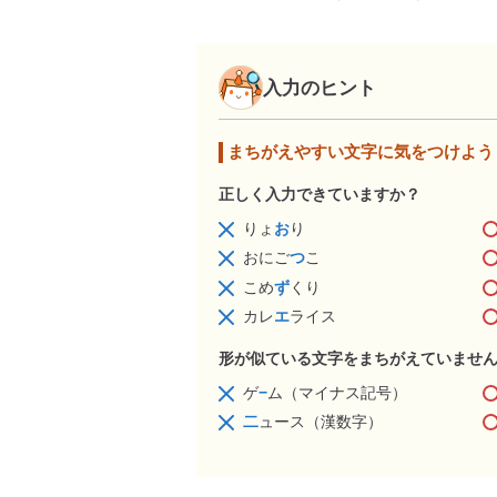
入力のヒント
まちがえやすい文字に気をつけよう
正しく入力できていますか？
りょ
お
り
おにご
つ
こ
こめ
ず
くり
カレ
エ
ライス
形が似ている文字をまちがえていませ
ゲ
−
ム（マイナス記号）
二
ュース（漢数字）