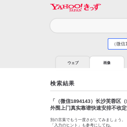
カ
テ
ゴ
気
に
リ
な
る
ウェブ
画像
こ
と
を
調
検索結果
べ
よ
う
「
（微信1894143）长沙芙蓉
外围上门真实靠谱快速安排不收定
別の言葉でもう一度さがしてみましょう。
「入力のヒント」も参考にしてね。