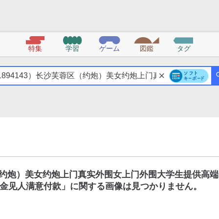
特集
学習
ゲーム
図鑑
タグ
区（约炮）美女约炮上门真实外围女上门外围大学生提供高端
金见人满意付款
」に関する画像は見つかりません。