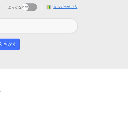
きっずの使い方
よみがな
さがす