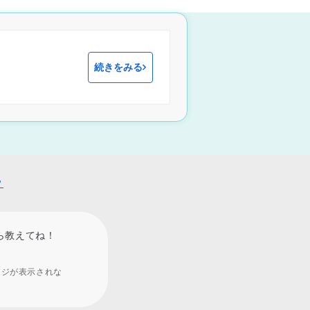
続きをみる
？
ら教えてね！
ージが表示されな