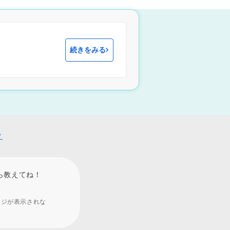
続きをみる
？
ら教えてね！
ージが表示されな