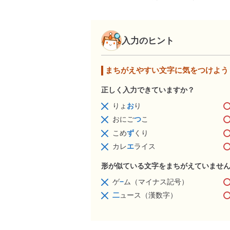
入力のヒント
まちがえやすい文字に気をつけよう
正しく入力できていますか？
りょ
お
り
おにご
つ
こ
こめ
ず
くり
カレ
エ
ライス
形が似ている文字をまちがえていませ
ゲ
−
ム（マイナス記号）
二
ュース（漢数字）