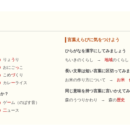
言葉えらびに気をつけよう
ひらがなを漢字にしてみましょう
りょ
う
り
ちいきのくらし
→
地域
のくらし
おにご
っ
こ
長い文章は短い言葉に区切ってみま
こめ
づ
くり
お米の作り方について
→
お米 
カレ
ー
ライス
同じ意味を持つ言葉に言いかえてみ
んか？
森のうつりかわり
→
森の
歴史
ゲ
ー
ム（のばす音）
二
ュース