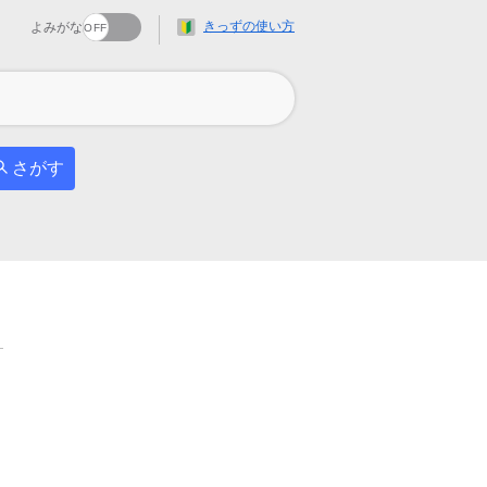
きっずの使い方
よみがな
さがす