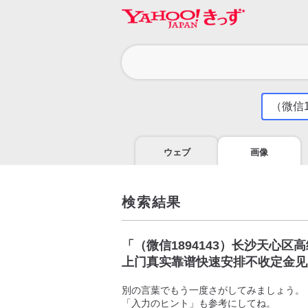
カ
テ
ゴ
気
に
リ
な
る
ウェブ
画像
こ
と
を
調
検索結果
べ
よ
う
「
（微信1894143）长沙天心
上门真实靠谱快速安排不收定金见
別の言葉でもう一度さがしてみましょう。
「入力のヒント」も参考にしてね。