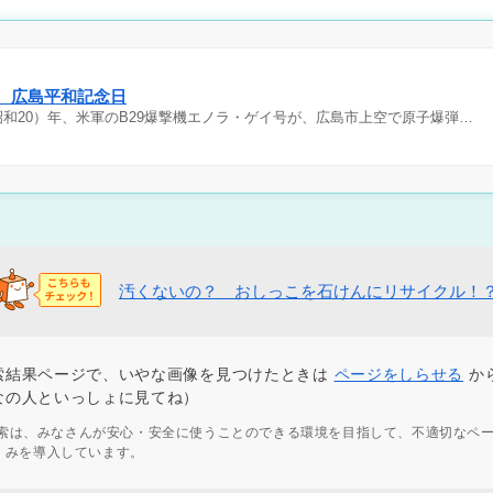
日 広島平和記念日
（昭和20）年、米軍のB29爆撃機エノラ・ゲイ号が、広島市上空で原子爆弾…
汚くないの？ おしっこを石けんにリサイクル！
索結果ページで、いやな画像を見つけたときは
ページをしらせる
か
なの人といっしょに見てね）
ず検索は、みなさんが安心・安全に使うことのできる環境を目指して、不適切なペ
くみを導入しています。