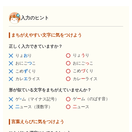
入力のヒント
まちがえやすい文字に気をつけよう
正しく入力できていますか？
りょ
う
り
りょ
お
り
おにご
っ
こ
おにご
つ
こ
こめ
づ
くり
こめ
ず
くり
カレ
ー
ライス
カレ
エ
ライス
形が似ている文字をまちがえていませんか？
ゲ
ー
ム（のばす音）
ゲ
−
ム（マイナス記号）
二
ュース
二
ュース（漢数字）
言葉えらびに気をつけよう