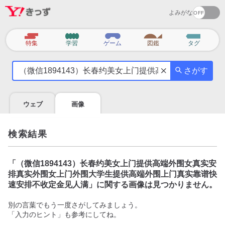
よみがな
カ
特集
学習
ゲーム
図鑑
タグ
テ
気
ゴ
さがす
に
リ
な
る
ウェブ
画像
こ
と
を
検索結果
調
べ
よ
「
（微信1894143）长春约美女上门提供高端外围女真实安
う
排真实外围女上门外围大学生提供高端外围上门真实靠谱快
速安排不收定金见人满
」に関する画像は見つかりません。
別の言葉でもう一度さがしてみましょう。
「入力のヒント」も参考にしてね。