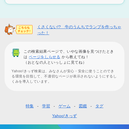
くさくない!? 牛のうんちでランプを作っちゃ
った！
この検索結果ページで、いやな画像を見つけたとき
は
ページをしらせる
から教えてね！
（おとなの人といっしょに見てね）
Yahoo!きっず検索は、みなさんが安心・安全に使うことのでき
る環境を目指して、不適切なページが表示されないようにするし
くみを導入しています。
特集
学習
ゲーム
図鑑
タグ
フ
ッ
Yahoo!きっず
タ