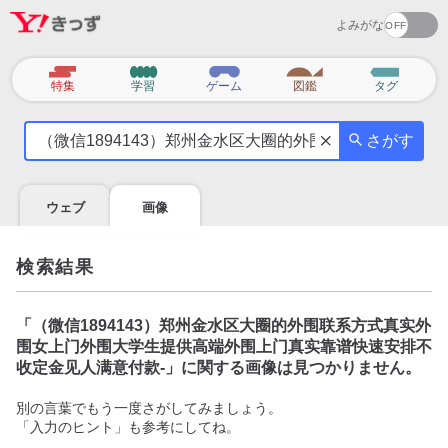
よみがな
カ
特集
学習
ゲーム
図鑑
タグ
テ
気
ゴ
さがす
に
リ
な
る
ウェブ
画像
こ
と
を
検索結果
調
べ
よ
「
（微信1894143）郑州金水区大圈的外围联系方式真实外
う
围女上门外围大学生提供高端外围上门真实靠谱快速安排不
收定金见人满意付款-
」に関する画像は見つかりません。
別の言葉でもう一度さがしてみましょう。
「入力のヒント」も参考にしてね。