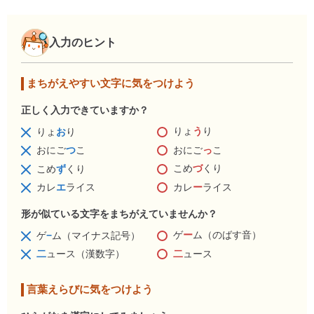
入力のヒント
まちがえやすい文字に気をつけよう
正しく入力できていますか？
りょ
う
り
りょ
お
り
おにご
っ
こ
おにご
つ
こ
こめ
づ
くり
こめ
ず
くり
カレ
ー
ライス
カレ
エ
ライス
形が似ている文字をまちがえていませんか？
ゲ
ー
ム（のばす音）
ゲ
−
ム（マイナス記号）
二
ュース
二
ュース（漢数字）
言葉えらびに気をつけよう