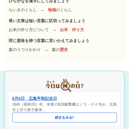
ひらがなを漢字にしてみましょう
ちいきのくらし
→
地域
のくらし
長い文章は短い言葉に区切ってみましょう
お米の作り方について
→
お米 作り方
同じ意味を持つ言葉に言いかえてみましょう
森のうつりかわり
→
森の
歴史
8月6日 広島平和記念日
1945（昭和20）年、米軍のB29爆撃機エノラ・ゲイ号が、広島
市上空で原子爆弾…
続きをみる