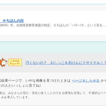
日 そろばんの日
（昭和43）年、全国珠算教育連盟が制定。そろばんの「パチパチ」という音を…
汚くないの？ おしっこを石けんにリサイクル！
索結果ページで、いやな画像を見つけたときは
ページをしらせる
か
なの人といっしょに見てね）
ず検索は、みなさんが安心・安全に使うことのできる環境を目指して、不適切なペ
くみを導入しています。