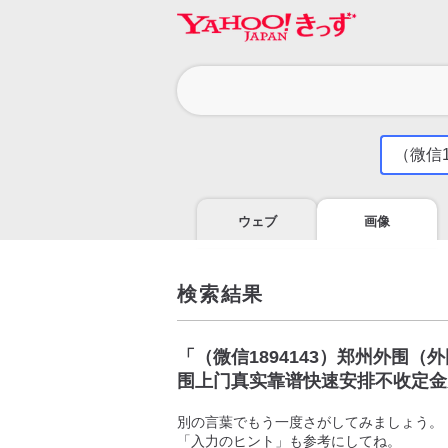
カ
テ
ゴ
気
に
リ
な
る
ウェブ
画像
こ
と
を
調
検索結果
べ
よ
う
「
（微信1894143）郑州外围
围上门真实靠谱快速安排不收定金
別の言葉でもう一度さがしてみましょう。
「入力のヒント」も参考にしてね。