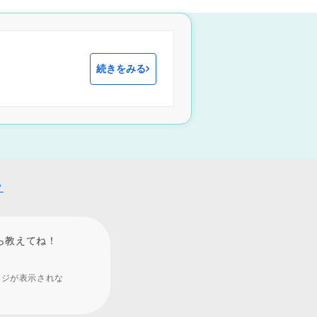
続きをみる
？
ら教えてね！
ージが表示されな