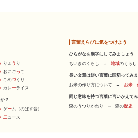
言葉えらびに気をつけよう
ひらがなを漢字にしてみましょう
りょ
う
り
ちいきのくらし
→
地域
のくらし
おにご
っ
こ
長い文章は短い言葉に区切ってみま
こめ
づ
くり
お米の作り方について
→
お米 
カレ
ー
ライス
同じ意味を持つ言葉に言いかえてみ
んか？
森のうつりかわり
→
森の
歴史
ゲ
ー
ム（のばす音）
二
ュース