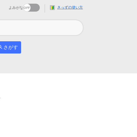
きっずの使い方
よみがな
さがす