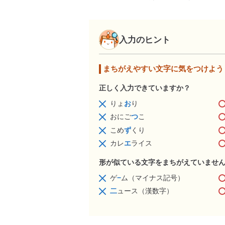
入力のヒント
まちがえやすい文字に気をつけよう
正しく入力できていますか？
りょ
お
り
おにご
つ
こ
こめ
ず
くり
カレ
エ
ライス
形が似ている文字をまちがえていませ
ゲ
−
ム（マイナス記号）
二
ュース（漢数字）