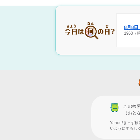
8月8
1968
この検
（おと
Yahoo!きっ
いようにするし