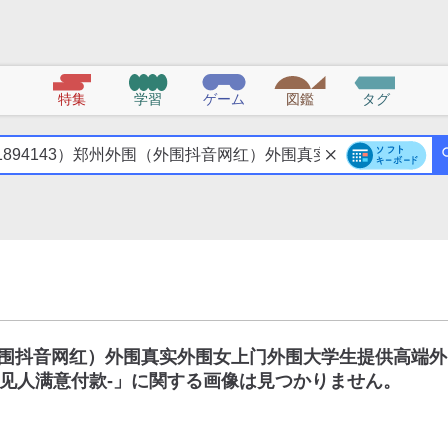
特集
学習
ゲーム
図鑑
タグ
（外围抖音网红）外围真实外围女上门外围大学生提供高端外
见人满意付款-
」に関する画像は見つかりません。