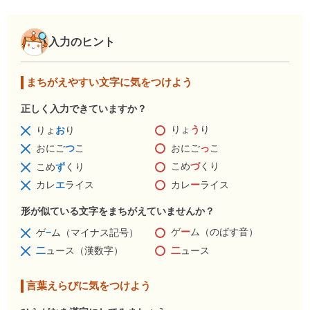
入力のヒント
まちがえやすい文字に気をつけよう
正しく入力できていますか？
りょ
う
り
りょ
お
り
おにご
っ
こ
おにご
つ
こ
こめ
づ
くり
こめ
ず
くり
カレ
ー
ライス
カレ
エ
ライス
形が似ている文字をまちがえていませんか？
ゲ
ー
ム（のばす音）
ゲ
−
ム（マイナス記号）
二
ュース
二
ュース（漢数字）
言葉えらびに気をつけよう