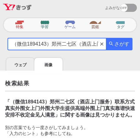
よみがな
カ
特集
学習
ゲーム
図鑑
タグ
テ
気
ゴ
さがす
に
リ
な
る
ウェブ
画像
こ
と
を
検索結果
調
べ
よ
「
（微信1894143）郑州二七区（酒店上门服务）联系方式
う
真实外围女上门外围大学生提供高端外围上门真实靠谱快速
安排不收定金见人满意
」に関する画像は見つかりません。
別の言葉でもう一度さがしてみましょう。
「入力のヒント」も参考にしてね。