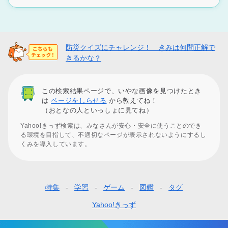
防災クイズにチャレンジ！ きみは何問正解で
きるかな？
この検索結果ページで、いやな画像を見つけたとき
は
ページをしらせる
から教えてね！
（おとなの人といっしょに見てね）
Yahoo!きっず検索は、みなさんが安心・安全に使うことのでき
る環境を目指して、不適切なページが表示されないようにするし
くみを導入しています。
特集
学習
ゲーム
図鑑
タグ
フ
ッ
Yahoo!きっず
タ