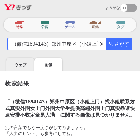
よみがな
カ
特集
学習
ゲーム
図鑑
タグ
テ
気
ゴ
さがす
に
リ
な
る
ウェブ
画像
こ
と
を
検索結果
調
べ
よ
「
（微信1894143）郑州中原区（小姐上门）找小姐联系方
う
式真实外围女上门外围大学生提供高端外围上门真实靠谱快
速安排不收定金见人满
」に関する画像は見つかりません。
別の言葉でもう一度さがしてみましょう。
「入力のヒント」も参考にしてね。