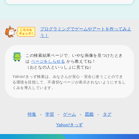
プログラミングでゲームやアートを作ってみよ
う！
この検索結果ページで、いやな画像を見つけたとき
は
ページをしらせる
から教えてね！
（おとなの人といっしょに見てね）
Yahoo!きっず検索は、みなさんが安心・安全に使うことのでき
る環境を目指して、不適切なページが表示されないようにするし
くみを導入しています。
特集
学習
ゲーム
図鑑
タグ
フ
ッ
Yahoo!きっず
タ