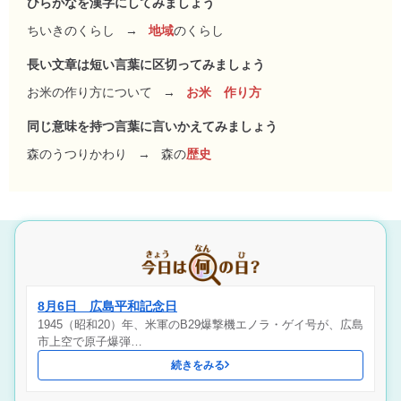
ひらがなを漢字にしてみましょう
ちいきのくらし
→
地域
のくらし
長い文章は短い言葉に区切ってみましょう
お米の作り方について
→
お米 作り方
同じ意味を持つ言葉に言いかえてみましょう
森のうつりかわり
→
森の
歴史
8月6日 広島平和記念日
1945（昭和20）年、米軍のB29爆撃機エノラ・ゲイ号が、広島
市上空で原子爆弾…
続きをみる