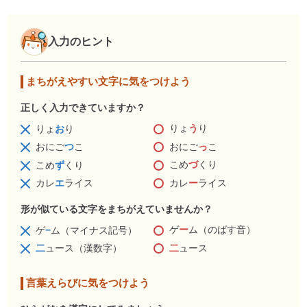
入力のヒント
まちがえやすい文字に気をつけよう
正しく入力できていますか？
りょ
う
り
りょ
お
り
おにご
っ
こ
おにご
つ
こ
こめ
づ
くり
こめ
ず
くり
カレ
ー
ライス
カレ
エ
ライス
形が似ている文字をまちがえていませんか？
ゲ
ー
ム（のばす音）
ゲ
−
ム（マイナス記号）
二
ュース
二
ュース（漢数字）
言葉えらびに気をつけよう