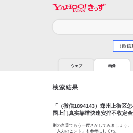
カ
テ
ゴ
気
に
リ
な
る
ウェブ
画像
こ
と
を
調
検索結果
べ
よ
う
「
（微信1894143）郑州上街
围上门真实靠谱快速安排不收定金
別の言葉でもう一度さがしてみましょう。
「入力のヒント」も参考にしてね。