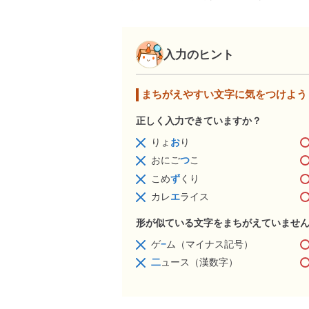
入力のヒント
まちがえやすい文字に気をつけよう
正しく入力できていますか？
りょ
お
り
おにご
つ
こ
こめ
ず
くり
カレ
エ
ライス
形が似ている文字をまちがえていませ
ゲ
−
ム（マイナス記号）
二
ュース（漢数字）