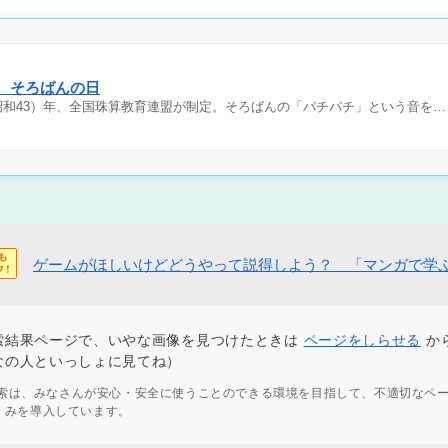
日 そろばんの日
（昭和43）年、全国珠算教育連盟が制定。そろばんの「パチパチ」という音を…
ゲームがほしいけどどうやって説得しよう？ 「マンガで学
索結果ページで、いやな画像を見つけたときは
ページをしらせる
か
なの人といっしょに見てね）
ず検索は、みなさんが安心・安全に使うことのできる環境を目指して、不適切なペ
くみを導入しています。