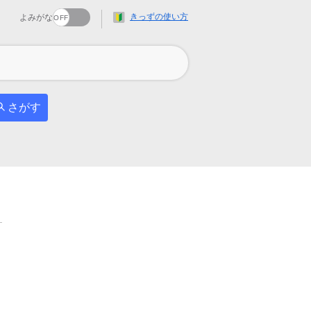
きっずの使い方
よみがな
さがす