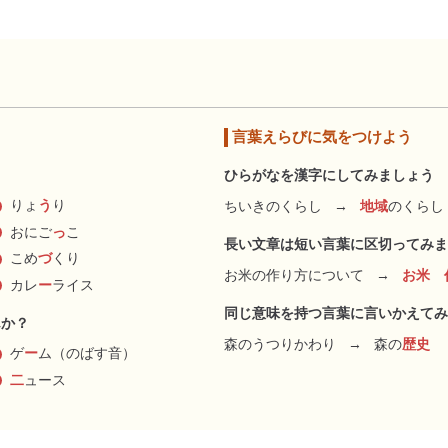
言葉えらびに気をつけよう
ひらがなを漢字にしてみましょう
りょ
う
り
ちいきのくらし
→
地域
のくらし
おにご
っ
こ
長い文章は短い言葉に区切ってみま
こめ
づ
くり
お米の作り方について
→
お米 
カレ
ー
ライス
同じ意味を持つ言葉に言いかえてみ
んか？
森のうつりかわり
→
森の
歴史
ゲ
ー
ム（のばす音）
二
ュース