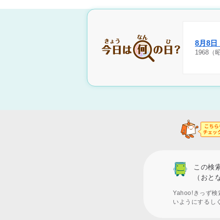
8月8
1968
この検
（おと
Yahoo!きっ
いようにするし