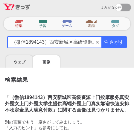
よみがな
カ
特集
学習
ゲーム
図鑑
タグ
テ
気
ゴ
さがす
に
リ
な
る
ウェブ
画像
こ
と
を
検索結果
調
べ
よ
「
（微信1894143）西安新城区高级资源上门按摩服务真实
う
外围女上门外围大学生提供高端外围上门真实靠谱快速安排
不收定金见人满意付款
」に関する画像は見つかりません。
別の言葉でもう一度さがしてみましょう。
「入力のヒント」も参考にしてね。