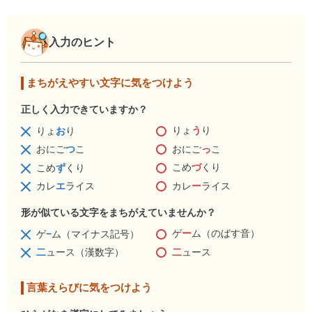
入力のヒント
まちがえやすい文字に気をつけよう
正しく入力できていますか？
りょ
う
り
りょ
お
り
おにご
っ
こ
おにご
つ
こ
こめ
づ
くり
こめ
ず
くり
カレ
ー
ライス
カレ
エ
ライス
形が似ている文字をまちがえていませんか？
ゲ
ー
ム（のばす音）
ゲ
−
ム（マイナス記号）
二
ュース
二
ュース（漢数字）
言葉えらびに気をつけよう