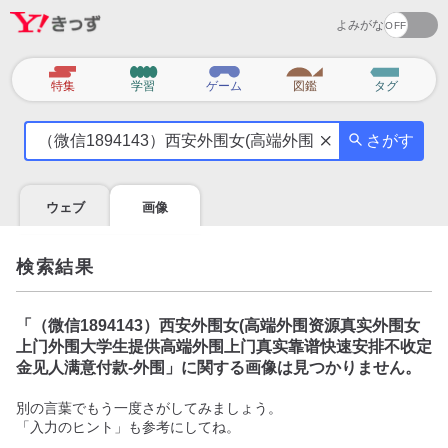
よみがな
カ
特集
学習
ゲーム
図鑑
タグ
テ
気
ゴ
さがす
に
リ
な
る
ウェブ
画像
こ
と
を
検索結果
調
べ
よ
「
（微信1894143）西安外围女(高端外围资源真实外围女
う
上门外围大学生提供高端外围上门真实靠谱快速安排不收定
金见人满意付款-外围
」に関する画像は見つかりません。
別の言葉でもう一度さがしてみましょう。
「入力のヒント」も参考にしてね。