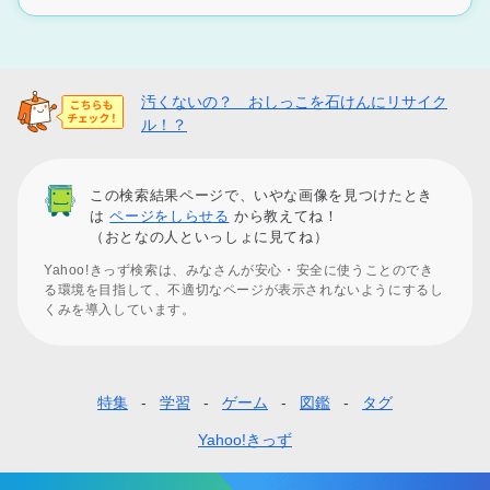
汚くないの？ おしっこを石けんにリサイク
ル！？
この検索結果ページで、いやな画像を見つけたとき
は
ページをしらせる
から教えてね！
（おとなの人といっしょに見てね）
Yahoo!きっず検索は、みなさんが安心・安全に使うことのでき
る環境を目指して、不適切なページが表示されないようにするし
くみを導入しています。
特集
学習
ゲーム
図鑑
タグ
フ
ッ
Yahoo!きっず
タ