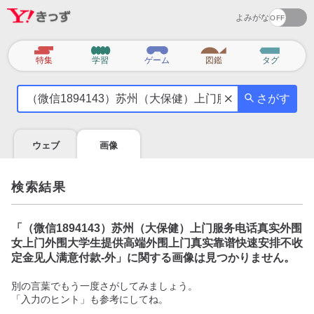
よみがな
カ
特集
学習
ゲーム
図鑑
タグ
テ
気
ゴ
さがす
に
リ
な
る
ウェブ
画像
こ
と
を
検索結果
調
べ
よ
「
（微信1894143）苏州（大保健）上门服务电话真实外围
う
女上门外围大学生提供高端外围上门真实靠谱快速安排不收
定金见人满意付款-外
」に関する画像は見つかりません。
別の言葉でもう一度さがしてみましょう。
「入力のヒント」も参考にしてね。