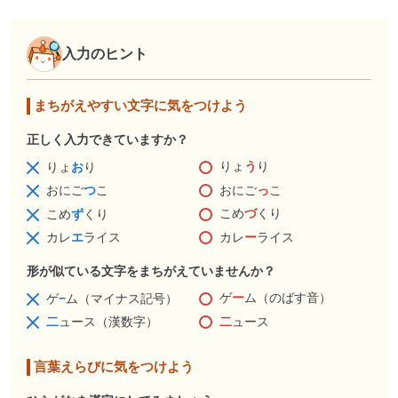
入力のヒント
まちがえやすい文字に気をつけよう
正しく入力できていますか？
りょ
う
り
りょ
お
り
おにご
っ
こ
おにご
つ
こ
こめ
づ
くり
こめ
ず
くり
カレ
ー
ライス
カレ
エ
ライス
形が似ている文字をまちがえていませんか？
ゲ
ー
ム（のばす音）
ゲ
−
ム（マイナス記号）
二
ュース
二
ュース（漢数字）
言葉えらびに気をつけよう