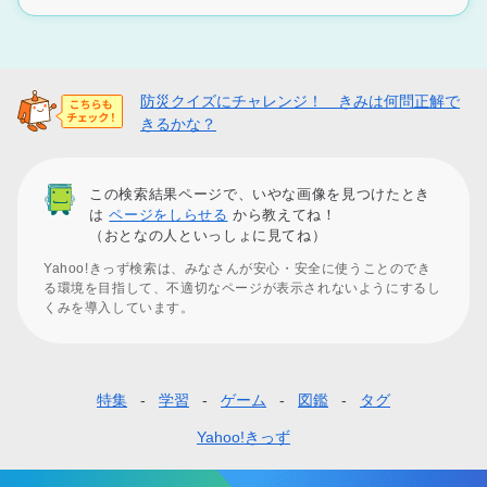
防災クイズにチャレンジ！ きみは何問正解で
きるかな？
この検索結果ページで、いやな画像を見つけたとき
は
ページをしらせる
から教えてね！
（おとなの人といっしょに見てね）
Yahoo!きっず検索は、みなさんが安心・安全に使うことのでき
る環境を目指して、不適切なページが表示されないようにするし
くみを導入しています。
特集
学習
ゲーム
図鑑
タグ
フ
ッ
Yahoo!きっず
タ