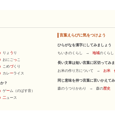
言葉えらびに気をつけよう
ひらがなを漢字にしてみましょう
りょ
う
り
ちいきのくらし
→
地域
のくらし
おにご
っ
こ
長い文章は短い言葉に区切ってみま
こめ
づ
くり
お米の作り方について
→
お米 
カレ
ー
ライス
同じ意味を持つ言葉に言いかえてみ
んか？
森のうつりかわり
→
森の
歴史
ゲ
ー
ム（のばす音）
二
ュース