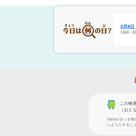
8月8
1968
この検
（おと
Yahoo!きっ
いようにするし