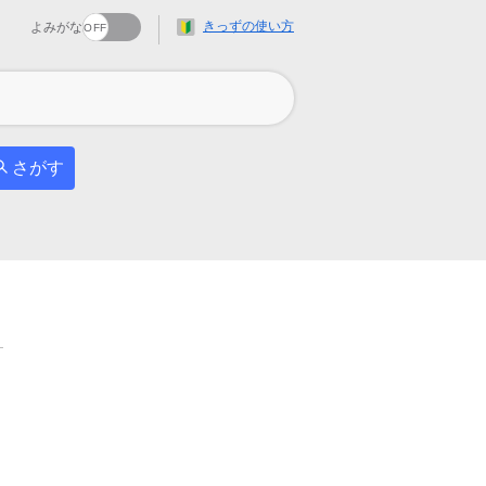
きっずの使い方
よみがな
さがす