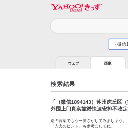
カ
テ
ゴ
気
に
リ
な
る
ウェブ
画像
こ
と
を
調
検索結果
べ
よ
う
「
（微信1894143）苏州虎丘
外围上门真实靠谱快速安排不收定
別の言葉でもう一度さがしてみましょう。
「入力のヒント」も参考にしてね。