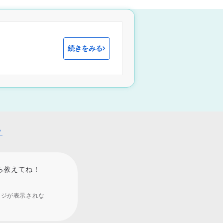
続きをみる
？
ら教えてね！
ージが表示されな