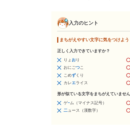
入力のヒント
まちがえやすい文字に気をつけよう
正しく入力できていますか？
りょ
お
り
おにご
つ
こ
こめ
ず
くり
カレ
エ
ライス
形が似ている文字をまちがえていませ
ゲ
−
ム（マイナス記号）
二
ュース（漢数字）