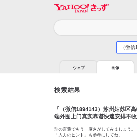
カ
テ
ゴ
気
に
リ
な
る
ウェブ
画像
こ
と
を
調
検索結果
べ
よ
う
「
（微信1894143）苏州姑苏
端外围上门真实靠谱快速安排不收
別の言葉でもう一度さがしてみましょう。
「入力のヒント」も参考にしてね。