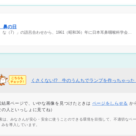
日 鼻の日
）な（7）」の語呂合わせから、1961（昭和36）年に日本耳鼻咽喉科学会…
くさくない!? 牛のうんちでランプを作っちゃった
索結果ページで、いやな画像を見つけたときは
ページをしらせる
か
なの人といっしょに見てね）
ず検索は、みなさんが安心・安全に使うことのできる環境を目指して、不適切なペ
くみを導入しています。