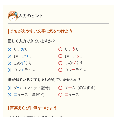
入力のヒント
まちがえやすい文字に気をつけよう
正しく入力できていますか？
りょ
う
り
りょ
お
り
おにご
っ
こ
おにご
つ
こ
こめ
づ
くり
こめ
ず
くり
カレ
ー
ライス
カレ
エ
ライス
形が似ている文字をまちがえていませんか？
ゲ
ー
ム（のばす音）
ゲ
−
ム（マイナス記号）
二
ュース
二
ュース（漢数字）
言葉えらびに気をつけよう