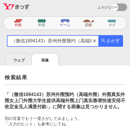
よみがな
カ
特集
学習
ゲーム
図鑑
タグ
テ
気
ゴ
さがす
に
リ
な
る
ウェブ
画像
こ
と
を
検索結果
調
べ
よ
「
（微信1894143）苏州外围预约（高端外围）外围真实外
う
围女上门外围大学生提供高端外围上门真实靠谱快速安排不
收定金见人满意付款-
」に関する画像は見つかりません。
別の言葉でもう一度さがしてみましょう。
「入力のヒント」も参考にしてね。