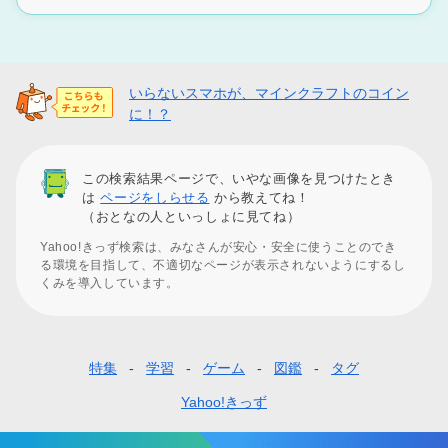
いらないスマホが、マインクラフトのコイン
に！？
この検索結果ページで、いやな画像を見つけたとき
は
ページをしらせる
から教えてね！
（おとなの人といっしょに見てね）
Yahoo!きっず検索は、みなさんが安心・安全に使うことのでき
る環境を目指して、不適切なページが表示されないようにするし
くみを導入しています。
特集
学習
ゲーム
図鑑
タグ
フ
ッ
Yahoo!きっず
タ