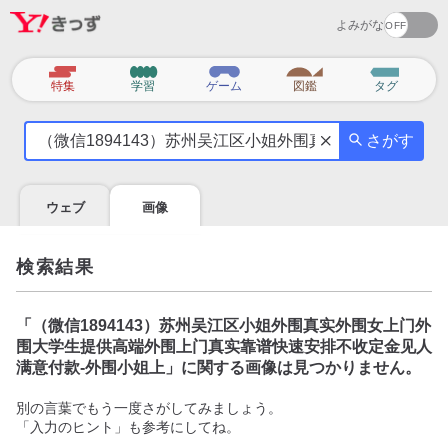
よみがな
カ
特集
学習
ゲーム
図鑑
タグ
テ
気
ゴ
さがす
に
リ
な
る
ウェブ
画像
こ
と
を
検索結果
調
べ
よ
「
（微信1894143）苏州吴江区小姐外围真实外围女上门外
う
围大学生提供高端外围上门真实靠谱快速安排不收定金见人
满意付款-外围小姐上
」に関する画像は見つかりません。
別の言葉でもう一度さがしてみましょう。
「入力のヒント」も参考にしてね。