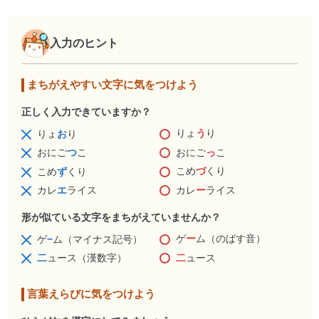
入力のヒント
まちがえやすい文字に気をつけよう
正しく入力できていますか？
りょ
う
り
りょ
お
り
おにご
っ
こ
おにご
つ
こ
こめ
づ
くり
こめ
ず
くり
カレ
ー
ライス
カレ
エ
ライス
形が似ている文字をまちがえていませんか？
ゲ
ー
ム（のばす音）
ゲ
−
ム（マイナス記号）
二
ュース
二
ュース（漢数字）
言葉えらびに気をつけよう