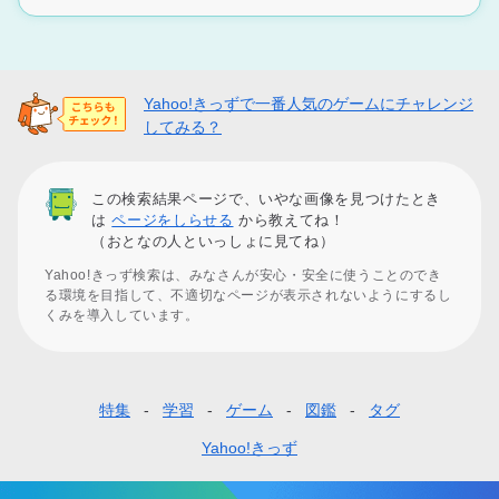
Yahoo!きっずで一番人気のゲームにチャレンジ
してみる？
この検索結果ページで、いやな画像を見つけたとき
は
ページをしらせる
から教えてね！
（おとなの人といっしょに見てね）
Yahoo!きっず検索は、みなさんが安心・安全に使うことのでき
る環境を目指して、不適切なページが表示されないようにするし
くみを導入しています。
特集
学習
ゲーム
図鑑
タグ
フ
ッ
Yahoo!きっず
タ